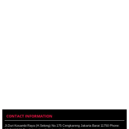
CONTACT INFORMATION
Jl.Duri Kosambi Raya (H.Selong) No.175 Cengkareng Jakarta Barat 11750 Phone: