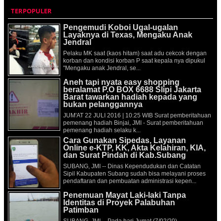
TERPOPULER
Pengemudi Koboi Ugal-ugalan
Layaknya di Texas, Mengaku Anak
Jendral
Pelaku MK saat (kaos hitam) saat adu cekcok dengan
korban dan kondisi korban P saat kepala nya dipukul
"Mengaku anak Jendral, se...
Aneh tapi nyata easy shopping
beralamat P.O BOX 6688 Slipi Jakarta
Barat tawarkan hadiah kepada yang
bukan pelanggannya
JUM'AT 22 JULI 2016 | 10:25 WIB Surat pemberitahuan
pemenang hadiah Binjai, JMI - Surat pemberitahuan
pemenang hadiah selaku k...
Cara Gunakan Sipedas, Layanan
Online e-KTP, KK, Akta Kelahiran, KIA,
dan Surat Pindah di Kab.Subang
SUBANG, JMI -- Dinas Kependudukan dan Catatan
Sipil Kabupaten Subang sudah bisa melayani proses
pendaftaran dan pembuatan administrasi kepen...
Penemuan Mayat Laki-laki Tanpa
Identitas di Proyek Palabuhan
Patimban
SUBANG, JMI -- Pada hari Jumat (7/02/20)