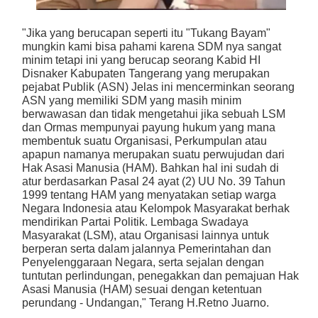
"Jika yang berucapan seperti itu "Tukang Bayam"
mungkin kami bisa pahami karena SDM nya sangat
minim tetapi ini yang berucap seorang Kabid HI
Disnaker Kabupaten Tangerang yang merupakan
pejabat Publik (ASN) Jelas ini mencerminkan seorang
ASN yang memiliki SDM yang masih minim
berwawasan dan tidak mengetahui jika sebuah LSM
dan Ormas mempunyai payung hukum yang mana
membentuk suatu Organisasi, Perkumpulan atau
apapun namanya merupakan suatu perwujudan dari
Hak Asasi Manusia (HAM). Bahkan hal ini sudah di
atur berdasarkan Pasal 24 ayat (2) UU No. 39 Tahun
1999 tentang HAM yang menyatakan setiap warga
Negara Indonesia atau Kelompok Masyarakat berhak
mendirikan Partai Politik. Lembaga Swadaya
Masyarakat (LSM), atau Organisasi lainnya untuk
berperan serta dalam jalannya Pemerintahan dan
Penyelenggaraan Negara, serta sejalan dengan
tuntutan perlindungan, penegakkan dan pemajuan Hak
Asasi Manusia (HAM) sesuai dengan ketentuan
perundang - Undangan," Terang H.Retno Juarno.