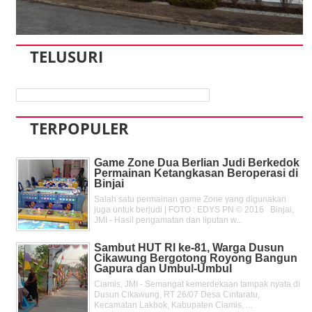
TELUSURI
TERPOPULER
Game Zone Dua Berlian Judi Berkedok
Permainan Ketangkasan Beroperasi di
Binjai
Salah satu permainan game Zone yang digunakan
juga untuk berjudi | FOTO : EDYS PN © 2016 Binjai,
JMI - Hasil pengamatan dan liputan w...
Sambut HUT RI ke-81, Warga Dusun
Cikawung Bergotong Royong Bangun
Gapura dan Umbul-Umbul
Ciamis, JMI - Semangat kemerdekaan tampak nyata di
Dusun Cikawung, RT 26/07 Desa Cintaratu,
Kecamatan Lakbok, Kabupaten Ciamis, ...