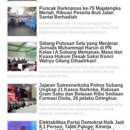
Puncak Harkopnas ke-79 Majalengka
Meriah, Ribuan Peserta Ikuti Jalan
Santai Berhadiah
MAJALENGKA, JMI – Puncak peringatan Hari
Koperasi Nasional (Harkopnas) ke-79 Tahun 2026
tingkat Kabupaten Majalengka berlangsun...
Sidang Putusan Sela yang Menjerat
Jurnalis Muhammad Harun di PN
Kelas l A Subang Memanas, Masa dan
Kuasa Hukum Desak Saksi Kunci
Wahyu Gilang Dihadirkan!
Suasana persidangan putusan sela yang menjerat
jurnalis Muhammad Harun, Bertempat di Ruang
sidang pengadilan negeri kelas IA Sub...
Jajaran Satresnarkoba Polres Subang
Ungkap 21 Kasus Narkoba, Ratusan
Gram Sabu dan Belasan Ribu Sediaan
Farmasi Disita, 26 pelaku Diringkus
Barang Bukti yang berhasil di amankan ratusan gram
sabu dan belasan ribu sediaan farmasi , saat di
tunjukan di konfrensi pers d...
Elektabilitas Partai Demokrat Naik Jadi
8,1 Persen, Talitti Paluge: Kinerja