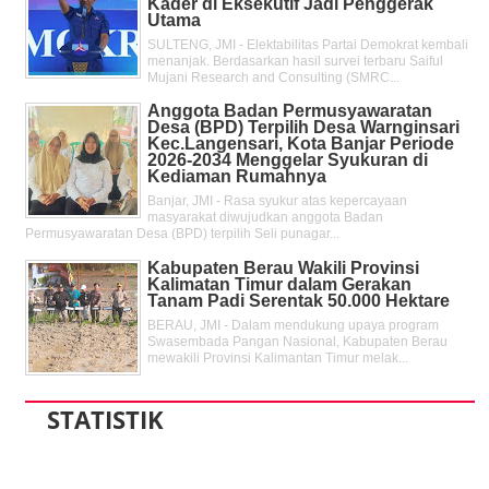
Kader di Eksekutif Jadi Penggerak
Utama
SULTENG, JMI - Elektabilitas Partai Demokrat kembali
menanjak. Berdasarkan hasil survei terbaru Saiful
Mujani Research and Consulting (SMRC...
Anggota Badan Permusyawaratan
Desa (BPD) Terpilih Desa Warnginsari
Kec.Langensari, Kota Banjar Periode
2026-2034 Menggelar Syukuran di
Kediaman Rumahnya
Banjar, JMI - Rasa syukur atas kepercayaan
masyarakat diwujudkan anggota Badan
Permusyawaratan Desa (BPD) terpilih Seli punagar...
Kabupaten Berau Wakili Provinsi
Kalimatan Timur dalam Gerakan
Tanam Padi Serentak 50.000 Hektare
BERAU, JMI - Dalam mendukung upaya program
Swasembada Pangan Nasional, Kabupaten Berau
mewakili Provinsi Kalimantan Timur melak...
STATISTIK