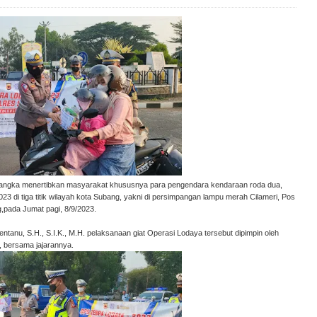
rangka menertibkan masyarakat khususnya para pengendara kendaraan roda dua,
3 di tiga titik wilayah kota Subang, yakni di persimpangan lampu merah Cilameri, Pos
pada Jumat pagi, 8/9/2023.
tanu, S.H., S.I.K., M.H. pelaksanaan giat Operasi Lodaya tersebut dipimpin oleh
, bersama jajarannya.