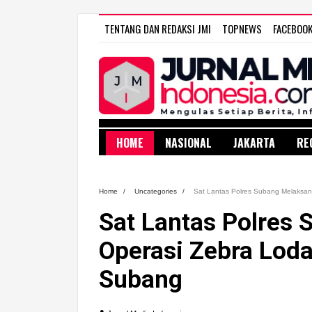
TENTANG DAN REDAKSI JMI
TOPNEWS
FACEBOO
HOME
NASIONAL
JAKARTA
RE
Home
/
Uncategories
/
Sat Lantas Polres Subang Melaksana
Sat Lantas Polres
Operasi Zebra Loda
Subang