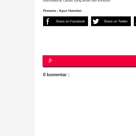
Kamseltibcar Lantas yang aman dan kondusif.
Pewarta : Agus Hamdan
Share on Facebook
Share on Twitter
0 komentar :