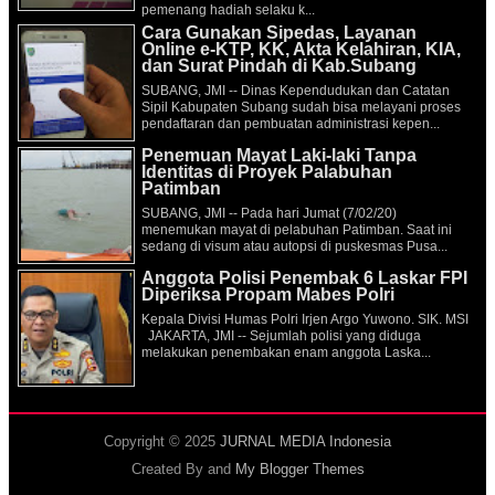
pemenang hadiah selaku k...
Cara Gunakan Sipedas, Layanan
Online e-KTP, KK, Akta Kelahiran, KIA,
dan Surat Pindah di Kab.Subang
SUBANG, JMI -- Dinas Kependudukan dan Catatan
Sipil Kabupaten Subang sudah bisa melayani proses
pendaftaran dan pembuatan administrasi kepen...
Penemuan Mayat Laki-laki Tanpa
Identitas di Proyek Palabuhan
Patimban
SUBANG, JMI -- Pada hari Jumat (7/02/20)
menemukan mayat di pelabuhan Patimban. Saat ini
sedang di visum atau autopsi di puskesmas Pusa...
Anggota Polisi Penembak 6 Laskar FPI
Diperiksa Propam Mabes Polri
Kepala Divisi Humas Polri Irjen Argo Yuwono. SIK. MSI
JAKARTA, JMI -- Sejumlah polisi yang diduga
melakukan penembakan enam anggota Laska...
Copyright © 2025
JURNAL MEDIA Indonesia
Created By
and
My Blogger Themes