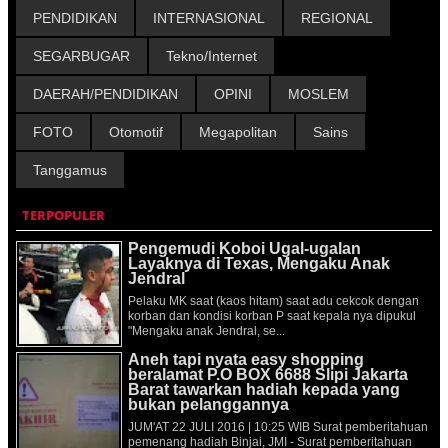
PENDIDIKAN
INTERNASIONAL
REGIONAL
SEGARBUGAR
Tekno/Internet
DAERAH/PENDIDIKAN
OPINI
MOSLEM
FOTO
Otomotif
Megapolitan
Sains
Tanggamus
TERPOPULER
Pengemudi Koboi Ugal-ugalan
Layaknya di Texas, Mengaku Anak
Jendral
Pelaku MK saat (kaos hitam) saat adu cekcok dengan
korban dan kondisi korban P saat kepala nya dipukul
"Mengaku anak Jendral, se...
Aneh tapi nyata easy shopping
beralamat P.O BOX 6688 Slipi Jakarta
Barat tawarkan hadiah kepada yang
bukan pelanggannya
JUM'AT 22 JULI 2016 | 10:25 WIB Surat pemberitahuan
pemenang hadiah Binjai, JMI - Surat pemberitahuan