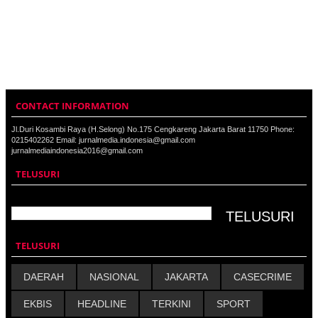
CONTACT INFORMATION
Jl.Duri Kosambi Raya (H.Selong) No.175 Cengkareng Jakarta Barat 11750 Phone:
0215402262 Email: jurnalmedia.indonesia@gmail.com
jurnalmediaindonesia2016@gmail.com
TELUSURI
TELUSURI
DAERAH
NASIONAL
JAKARTA
CASECRIME
EKBIS
HEADLINE
TERKINI
SPORT