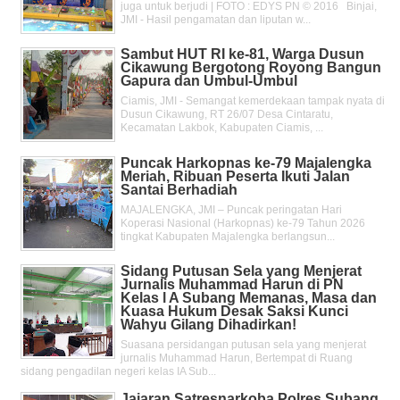
juga untuk berjudi | FOTO : EDYS PN © 2016 Binjai,
JMI - Hasil pengamatan dan liputan w...
Sambut HUT RI ke-81, Warga Dusun
Cikawung Bergotong Royong Bangun
Gapura dan Umbul-Umbul
Ciamis, JMI - Semangat kemerdekaan tampak nyata di
Dusun Cikawung, RT 26/07 Desa Cintaratu,
Kecamatan Lakbok, Kabupaten Ciamis, ...
Puncak Harkopnas ke-79 Majalengka
Meriah, Ribuan Peserta Ikuti Jalan
Santai Berhadiah
MAJALENGKA, JMI – Puncak peringatan Hari
Koperasi Nasional (Harkopnas) ke-79 Tahun 2026
tingkat Kabupaten Majalengka berlangsun...
Sidang Putusan Sela yang Menjerat
Jurnalis Muhammad Harun di PN
Kelas l A Subang Memanas, Masa dan
Kuasa Hukum Desak Saksi Kunci
Wahyu Gilang Dihadirkan!
Suasana persidangan putusan sela yang menjerat
jurnalis Muhammad Harun, Bertempat di Ruang
sidang pengadilan negeri kelas IA Sub...
Jajaran Satresnarkoba Polres Subang