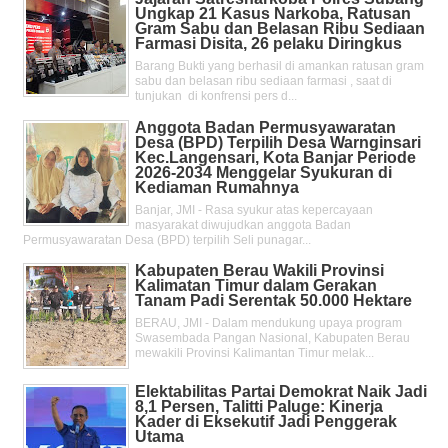
Ungkap 21 Kasus Narkoba, Ratusan
Gram Sabu dan Belasan Ribu Sediaan
Farmasi Disita, 26 pelaku Diringkus
Barang Bukti yang berhasil di amankan ratusan gram
sabu dan belasan ribu sediaan farmasi , saat di
tunjukan di konfrensi pers d...
Anggota Badan Permusyawaratan
Desa (BPD) Terpilih Desa Warnginsari
Kec.Langensari, Kota Banjar Periode
2026-2034 Menggelar Syukuran di
Kediaman Rumahnya
Banjar, JMI - Rasa syukur atas kepercayaan
masyarakat diwujudkan anggota Badan
Permusyawaratan Desa (BPD) terpilih Seli punagar...
Kabupaten Berau Wakili Provinsi
Kalimatan Timur dalam Gerakan
Tanam Padi Serentak 50.000 Hektare
BERAU, JMI - Dalam mendukung upaya program
Swasembada Pangan Nasional, Kabupaten Berau
mewakili Provinsi Kalimantan Timur melak...
Elektabilitas Partai Demokrat Naik Jadi
8,1 Persen, Talitti Paluge: Kinerja
Kader di Eksekutif Jadi Penggerak
Utama