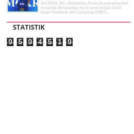
SULTENG, JMI - Elektabilitas Partai Demokrat kembali
menanjak. Berdasarkan hasil survei terbaru Saiful
Mujani Research and Consulting (SMRC...
STATISTIK
9
5
9
4
5
1
9