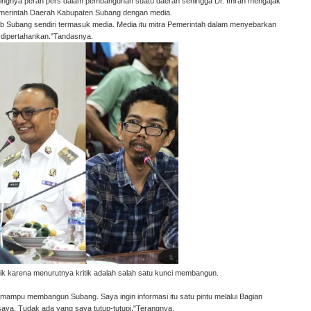
ingnya peran pers dalam pembangunan suatu daerah sehingga Dr. Imran mengajak
Pemerintah Daerah Kabupaten Subang dengan media.
b Subang sendiri termasuk media. Media itu mitra Pemerintah dalam menyebarkan
 dipertahankan."Tandasnya.
ritik karena menurutnya kritik adalah salah satu kunci membangun.
an mampu membangun Subang. Saya ingin informasi itu satu pintu melalui Bagian
aya. Tudak ada yang saya tutup-tutupi."Terangnya.