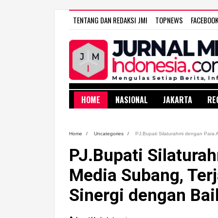
TENTANG DAN REDAKSI JMI
TOPNEWS
FACEBOO
HOME
NASIONAL
JAKARTA
RE
Home
/
Uncategories
/
PJ.Bupati Silaturahmi dengan Para 
PJ.Bupati Silatur
Media Subang, Terj
Sinergi dengan Bai