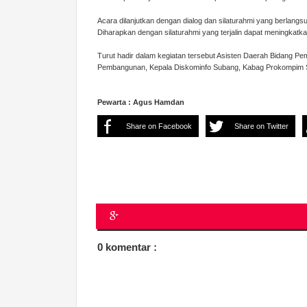
Acara dilanjutkan dengan dialog dan silaturahmi yang berlan
Diharapkan dengan silaturahmi yang terjalin dapat meningkat
Turut hadir dalam kegiatan tersebut Asisten Daerah Bidang P
Pembangunan, Kepala Diskominfo Subang, Kabag Prokompim S
Pewarta : Agus Hamdan
Share on Facebook
Share on Twitter
0 komentar :