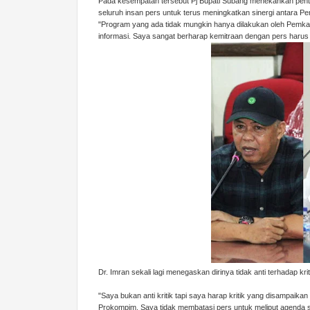
Pada kesempatan tersebut Pj Bupati Subang menekankan pent
seluruh insan pers untuk terus meningkatkan sinergi antara 
"Program yang ada tidak mungkin hanya dilakukan oleh Pemka
informasi. Saya sangat berharap kemitraan dengan pers harus
Dr. Imran sekali lagi menegaskan dirinya tidak anti terhadap k
"Saya bukan anti kritik tapi saya harap kritik yang disampaik
Prokompim. Saya tidak membatasi pers untuk meliput agenda s