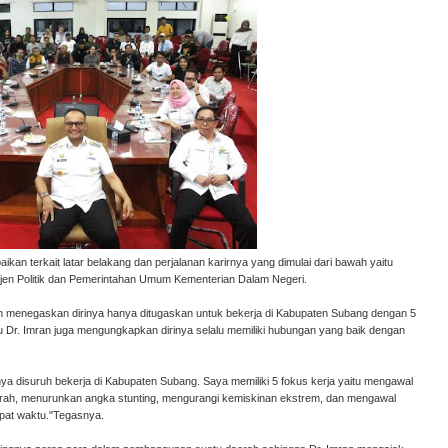
an terkait latar belakang dan perjalanan karirnya yang dimulai dari bawah yaitu
Ditjen Politik dan Pemerintahan Umum Kementerian Dalam Negeri.
an menegaskan dirinya hanya ditugaskan untuk bekerja di Kabupaten Subang dengan 5
tu Dr. Imran juga mengungkapkan dirinya selalu memiliki hubungan yang baik dengan
nya disuruh bekerja di Kabupaten Subang. Saya memiliki 5 fokus kerja yaitu mengawal
aerah, menurunkan angka stunting, mengurangi kemiskinan ekstrem, dan mengawal
pat waktu."Tegasnya.