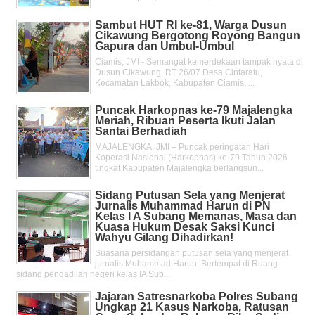
Sambut HUT RI ke-81, Warga Dusun
Cikawung Bergotong Royong Bangun
Gapura dan Umbul-Umbul
Ciamis, JMI - Semangat kemerdekaan tampak nyata di
Dusun Cikawung, RT 26/07 Desa Cintaratu,
Kecamatan Lakbok, Kabupaten Ciamis, ...
Puncak Harkopnas ke-79 Majalengka
Meriah, Ribuan Peserta Ikuti Jalan
Santai Berhadiah
MAJALENGKA, JMI – Puncak peringatan Hari
Koperasi Nasional (Harkopnas) ke-79 Tahun 2026
tingkat Kabupaten Majalengka berlangsun...
Sidang Putusan Sela yang Menjerat
Jurnalis Muhammad Harun di PN
Kelas l A Subang Memanas, Masa dan
Kuasa Hukum Desak Saksi Kunci
Wahyu Gilang Dihadirkan!
Suasana persidangan putusan sela yang menjerat
jurnalis Muhammad Harun, Bertempat di Ruang
sidang pengadilan negeri kelas IA Sub...
Jajaran Satresnarkoba Polres Subang
Ungkap 21 Kasus Narkoba, Ratusan