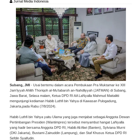
Jurnal Media Indonesia
Subang, JMI
- Usai bertemu dalam acara Pembukaan Pra Muktamar ke XIII
Jam’iyyah Ahlith Thoriqoh al-Mu’tabaroh an-Nahdliyyah (JATMAN) di Subang,
Jawa Barat, Selasa malam, Ketua DPD RI AA LaNyalla Mahmud Mattalitti
mengunjungi kediaman Habib Luthfi bin Yahya di Kawasan Pulogadung,
Jakarta,pada Rabu (7/8/2024).
Habib Luthfi bin Yahya yaitu Ulama yang juga menjabat sebagai Anggota Dewan
Pertimbangan Presiden (Wantimpres) tersebut menyambut hangat LaNyalla
yang hadir bersama Anggota DPD RI, Habib Ali Alwi (Banten), Sylviana Murni
(DKI Jakarta), Bustami Zainuddin (Lampung), dan Staf Khusus Ketua DPD RI
Sefdin Syaifudin.