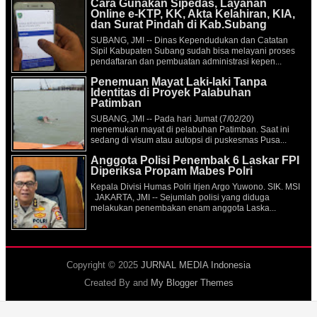
Cara Gunakan Sipedas, Layanan
Online e-KTP, KK, Akta Kelahiran, KIA,
dan Surat Pindah di Kab.Subang
SUBANG, JMI -- Dinas Kependudukan dan Catatan
Sipil Kabupaten Subang sudah bisa melayani proses
pendaftaran dan pembuatan administrasi kepen...
Penemuan Mayat Laki-laki Tanpa
Identitas di Proyek Palabuhan
Patimban
SUBANG, JMI -- Pada hari Jumat (7/02/20)
menemukan mayat di pelabuhan Patimban. Saat ini
sedang di visum atau autopsi di puskesmas Pusa...
Anggota Polisi Penembak 6 Laskar FPI
Diperiksa Propam Mabes Polri
Kepala Divisi Humas Polri Irjen Argo Yuwono. SIK. MSI
JAKARTA, JMI -- Sejumlah polisi yang diduga
melakukan penembakan enam anggota Laska...
Copyright © 2025
JURNAL MEDIA Indonesia
Created By
and
My Blogger Themes