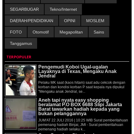
SEGARBUGAR
Tekno/Internet
DAERAH/PENDIDIKAN
OPINI
MOSLEM
FOTO
Otomotif
Megapolitan
Sains
Tanggamus
TERPOPULER
Pengemudi Koboi Ugal-ugalan
Layaknya di Texas, Mengaku Anak
Jendral
Pelaku MK saat (kaos hitam) saat adu cekcok dengan
korban dan kondisi korban P saat kepala nya dipukul
"Mengaku anak Jendral, se...
Aneh tapi nyata easy shopping
beralamat P.O BOX 6688 Slipi Jakarta
Barat tawarkan hadiah kepada yang
bukan pelanggannya
JUM'AT 22 JULI 2016 | 10:25 WIB Surat pemberitahuan
pemenang hadiah Binjai, JMI - Surat pemberitahuan
pemenang hadiah selaku k...