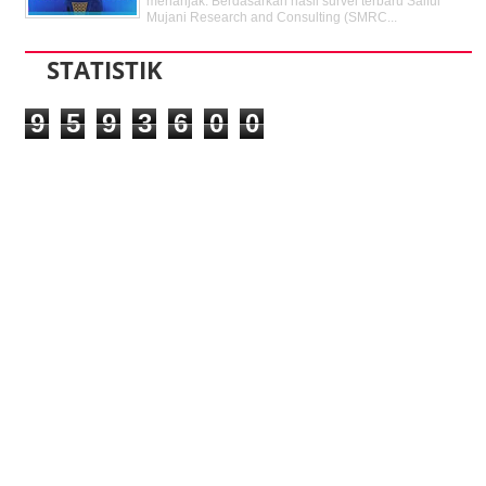
menanjak. Berdasarkan hasil survei terbaru Saiful
Mujani Research and Consulting (SMRC...
STATISTIK
9
5
9
3
6
0
0