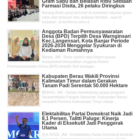
Gram Sabu dan Belasan Ribu Sediaan
Farmasi Disita, 26 pelaku Diringkus
Barang Bukti yang berhasil di amankan ratusan gram
sabu dan belasan ribu sediaan farmasi , saat di
tunjukan di konfrensi pers d...
Anggota Badan Permusyawaratan
Desa (BPD) Terpilih Desa Warnginsari
Kec.Langensari, Kota Banjar Periode
2026-2034 Menggelar Syukuran di
Kediaman Rumahnya
Banjar, JMI - Rasa syukur atas kepercayaan
masyarakat diwujudkan anggota Badan
Permusyawaratan Desa (BPD) terpilih Seli punagar...
Kabupaten Berau Wakili Provinsi
Kalimatan Timur dalam Gerakan
Tanam Padi Serentak 50.000 Hektare
BERAU, JMI - Dalam mendukung upaya program
Swasembada Pangan Nasional, Kabupaten Berau
mewakili Provinsi Kalimantan Timur melak...
Elektabilitas Partai Demokrat Naik Jadi
8,1 Persen, Talitti Paluge: Kinerja
Kader di Eksekutif Jadi Penggerak
Utama
SULTENG, JMI - Elektabilitas Partai Demokrat kembali