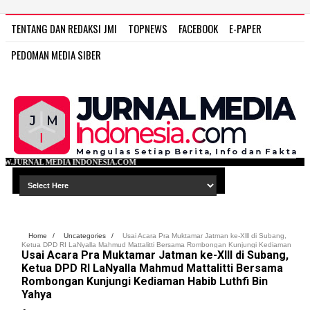
TENTANG DAN REDAKSI JMI
TOPNEWS
FACEBOOK
E-PAPER
PEDOMAN MEDIA SIBER
ONESIA.COM
Home
/
Uncategories
/
Usai Acara Pra Muktamar Jatman ke-Xlll di Subang,
Ketua DPD RI LaNyalla Mahmud Mattalitti Bersama Rombongan Kunjungi Kediaman
Usai Acara Pra Muktamar Jatman ke-Xlll di Subang,
Habib Luthfi Bin Yahya
Ketua DPD RI LaNyalla Mahmud Mattalitti Bersama
Rombongan Kunjungi Kediaman Habib Luthfi Bin
Yahya