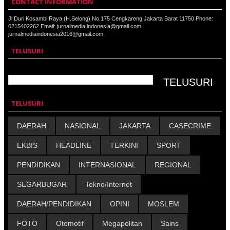
CONTACT INFORMATION
Jl.Duri Kosambi Raya (H.Selong) No.175 Cengkareng Jakarta Barat 11750 Phone:
0215402262 Email: jurnalmedia.indonesia@gmail.com
jurnalmediaindonesia2016@gmail.com
TELUSURI
TELUSURI
DAERAH
NASIONAL
JAKARTA
CASECRIME
EKBIS
HEADLINE
TERKINI
SPORT
PENDIDIKAN
INTERNASIONAL
REGIONAL
SEGARBUGAR
Tekno/Internet
DAERAH/PENDIDIKAN
OPINI
MOSLEM
FOTO
Otomotif
Megapolitan
Sains