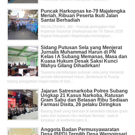
Puncak Harkopnas ke-79 Majalengka
Meriah, Ribuan Peserta Ikuti Jalan
Santai Berhadiah
MAJALENGKA, JMI – Puncak peringatan Hari
Koperasi Nasional (Harkopnas) ke-79 Tahun 2026
tingkat Kabupaten Majalengka berlangsun...
Sidang Putusan Sela yang Menjerat
Jurnalis Muhammad Harun di PN
Kelas l A Subang Memanas, Masa dan
Kuasa Hukum Desak Saksi Kunci
Wahyu Gilang Dihadirkan!
Suasana persidangan putusan sela yang menjerat
jurnalis Muhammad Harun, Bertempat di Ruang
sidang pengadilan negeri kelas IA Sub...
Jajaran Satresnarkoba Polres Subang
Ungkap 21 Kasus Narkoba, Ratusan
Gram Sabu dan Belasan Ribu Sediaan
Farmasi Disita, 26 pelaku Diringkus
Barang Bukti yang berhasil di amankan ratusan gram
sabu dan belasan ribu sediaan farmasi , saat di
tunjukan di konfrensi pers d...
Anggota Badan Permusyawaratan
Desa (BPD) Terpilih Desa Warnginsari