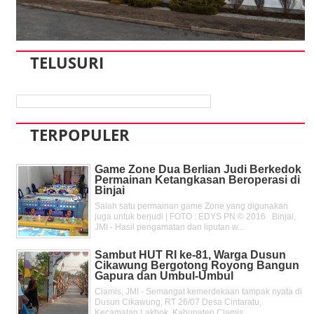
TELUSURI
TERPOPULER
Game Zone Dua Berlian Judi Berkedok
Permainan Ketangkasan Beroperasi di
Binjai
Salah satu permainan game Zone yang digunakan
juga untuk berjudi | FOTO : EDYS PN © 2016 Binjai,
JMI - Hasil pengamatan dan liputan w...
Sambut HUT RI ke-81, Warga Dusun
Cikawung Bergotong Royong Bangun
Gapura dan Umbul-Umbul
Ciamis, JMI - Semangat kemerdekaan tampak nyata di
Dusun Cikawung, RT 26/07 Desa Cintaratu,
Kecamatan Lakbok, Kabupaten Ciamis, ...