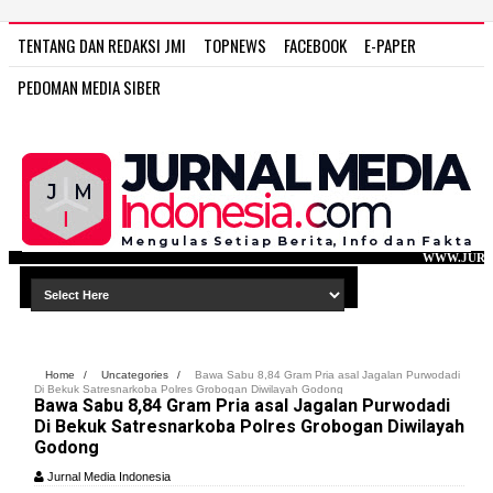
TENTANG DAN REDAKSI JMI
TOPNEWS
FACEBOOK
E-PAPER
PEDOMAN MEDIA SIBER
WWW.JURNAL MEDIA INDONESIA
Home
/
Uncategories
/
Bawa Sabu 8,84 Gram Pria asal Jagalan Purwodadi
Di Bekuk Satresnarkoba Polres Grobogan Diwilayah Godong
Bawa Sabu 8,84 Gram Pria asal Jagalan Purwodadi
Di Bekuk Satresnarkoba Polres Grobogan Diwilayah
Godong
Jurnal Media Indonesia