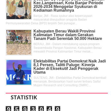
Kec.Langensari, Kota Banjar Periode
2026-2034 Menggelar Syukuran di
Kediaman Rumahnya
Banjar, JMI - Rasa syukur atas kepercayaan
masyarakat diwujudkan anggota Badan
Permusyawaratan Desa (BPD) terpilih Seli punagar...
Kabupaten Berau Wakili Provinsi
Kalimatan Timur dalam Gerakan
Tanam Padi Serentak 50.000 Hektare
BERAU, JMI - Dalam mendukung upaya program
Swasembada Pangan Nasional, Kabupaten Berau
mewakili Provinsi Kalimantan Timur melak...
Elektabilitas Partai Demokrat Naik Jadi
8,1 Persen, Talitti Paluge: Kinerja
Kader di Eksekutif Jadi Penggerak
Utama
SULTENG, JMI - Elektabilitas Partai Demokrat kembali
menanjak. Berdasarkan hasil survei terbaru Saiful
Mujani Research and Consulting (SMRC...
STATISTIK
9
5
9
3
0
4
9