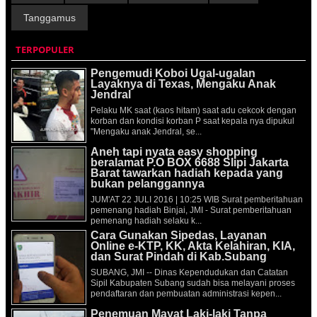
Tanggamus
TERPOPULER
Pengemudi Koboi Ugal-ugalan
Layaknya di Texas, Mengaku Anak
Jendral
Pelaku MK saat (kaos hitam) saat adu cekcok dengan
korban dan kondisi korban P saat kepala nya dipukul
"Mengaku anak Jendral, se...
Aneh tapi nyata easy shopping
beralamat P.O BOX 6688 Slipi Jakarta
Barat tawarkan hadiah kepada yang
bukan pelanggannya
JUM'AT 22 JULI 2016 | 10:25 WIB Surat pemberitahuan
pemenang hadiah Binjai, JMI - Surat pemberitahuan
pemenang hadiah selaku k...
Cara Gunakan Sipedas, Layanan
Online e-KTP, KK, Akta Kelahiran, KIA,
dan Surat Pindah di Kab.Subang
SUBANG, JMI -- Dinas Kependudukan dan Catatan
Sipil Kabupaten Subang sudah bisa melayani proses
pendaftaran dan pembuatan administrasi kepen...
Penemuan Mayat Laki-laki Tanpa