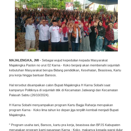
MAJALENGKA, JMI -
Sebagai wujud kepedulian kepada Masyarakat
Majalengka Paslon no urut 02 Karna - Koko berjanji akan membenahi sejumlah
kebutuhan Masyarakat berupa Bidang pendidikan, Kesehatan, Beasiswa, Kartu
pra kerja hingga bantuan Bansos.
Hal tersebut disampaikan calon Bupati Majalengka H Karna Sobahi saat
kampanye Politiknya di sejumlah titik di Kecamatan Jatiwangi dan Kecamatan
Palasah Sabtu (26/10/2024).
H Karna Sobahi menyampaikan program Kartu Bagja Raharja merupakan
program Karna - Koko lima tahun ke depan jiga terpilih kembali menjadi Bupati
Majalengka.
" Program usaha tani, Bansos, kartu pra kerja, beasiswa dan BPJS Kabupaten
merupakan program kami pasangan Karna - Koko, makanya kepada wargi dulur