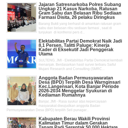
Jajaran Satresnarkoba Polres Subang
Ungkap 21 Kasus Narkoba, Ratusan
Gram Sabu dan Belasan Ribu Sediaan
Farmasi Disita, 26 pelaku Diringkus
Barang Bukti yang berhasil di amankan ratusan gram
sabu dan belasan ribu sediaan farmasi , saat di
tunjukan di konfrensi pers d...
Elektabilitas Partai Demokrat Naik Jadi
8,1 Persen, Talitti Paluge: Kinerja
Kader di Eksekutif Jadi Penggerak
Utama
SULTENG, JMI - Elektabilitas Partai Demokrat kembali
menanjak. Berdasarkan hasil survei terbaru Saiful
Mujani Research and Consulting (SMRC...
Anggota Badan Permusyawaratan
Desa (BPD) Terpilih Desa Warnginsari
Kec.Langensari, Kota Banjar Periode
2026-2034 Menggelar Syukuran di
Kediaman Rumahnya
Banjar, JMI - Rasa syukur atas kepercayaan
masyarakat diwujudkan anggota Badan
Permusyawaratan Desa (BPD) terpilih Seli punagar...
Kabupaten Berau Wakili Provinsi
Kalimatan Timur dalam Gerakan
Tanam Padi Serentak 50.000 Hektare