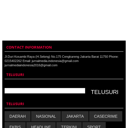
CONTACT INFORMATION
Jl.Duri Kosambi Raya (H.Selong) No.175 Cengkareng Jakarta Barat 11750 Phone:
0215402262 Email: jurnalmedia.indonesia@gmail.com
jurnalmediaindonesia2016@gmail.com
TELUSURI
TELUSURI
DAERAH
NASIONAL
JAKARTA
CASECRIME
EKBIS
HEADLINE
TERKINI
SPORT