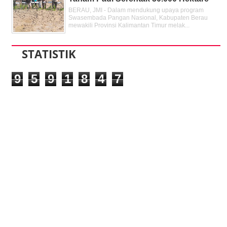
BERAU, JMI - Dalam mendukung upaya program
Swasembada Pangan Nasional, Kabupaten Berau
mewakili Provinsi Kalimantan Timur melak...
STATISTIK
9
5
9
1
8
4
7