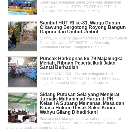
Salah satu permainan game Zone yang digunakan
juga untuk berjudi | FOTO : EDYS PN © 2016 Binjai,
JMI - Hasil pengamatan dan liputan w...
Sambut HUT RI ke-81, Warga Dusun
Cikawung Bergotong Royong Bangun
Gapura dan Umbul-Umbul
Ciamis, JMI - Semangat kemerdekaan tampak nyata di
Dusun Cikawung, RT 26/07 Desa Cintaratu,
Kecamatan Lakbok, Kabupaten Ciamis, ...
Puncak Harkopnas ke-79 Majalengka
Meriah, Ribuan Peserta Ikuti Jalan
Santai Berhadiah
MAJALENGKA, JMI – Puncak peringatan Hari
Koperasi Nasional (Harkopnas) ke-79 Tahun 2026
tingkat Kabupaten Majalengka berlangsun...
Sidang Putusan Sela yang Menjerat
Jurnalis Muhammad Harun di PN
Kelas l A Subang Memanas, Masa dan
Kuasa Hukum Desak Saksi Kunci
Wahyu Gilang Dihadirkan!
Suasana persidangan putusan sela yang menjerat
jurnalis Muhammad Harun, Bertempat di Ruang
sidang pengadilan negeri kelas IA Sub...