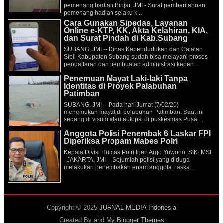
pemenang hadiah Binjai, JMI - Surat pemberitahuan
pemenang hadiah selaku k...
Cara Gunakan Sipedas, Layanan
Online e-KTP, KK, Akta Kelahiran, KIA,
dan Surat Pindah di Kab.Subang
SUBANG, JMI -- Dinas Kependudukan dan Catatan
Sipil Kabupaten Subang sudah bisa melayani proses
pendaftaran dan pembuatan administrasi kepen...
Penemuan Mayat Laki-laki Tanpa
Identitas di Proyek Palabuhan
Patimban
SUBANG, JMI -- Pada hari Jumat (7/02/20)
menemukan mayat di pelabuhan Patimban. Saat ini
sedang di visum atau autopsi di puskesmas Pusa...
Anggota Polisi Penembak 6 Laskar FPI
Diperiksa Propam Mabes Polri
Kepala Divisi Humas Polri Irjen Argo Yuwono. SIK. MSI
JAKARTA, JMI -- Sejumlah polisi yang diduga
melakukan penembakan enam anggota Laska...
Copyright © 2025
JURNAL MEDIA Indonesia
Created By
and
My Blogger Themes