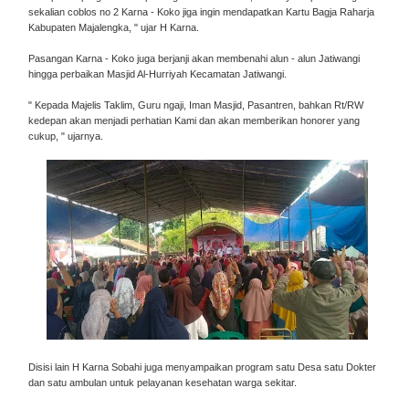
sekalian coblos no 2 Karna - Koko jiga ingin mendapatkan Kartu Bagja Raharja
Kabupaten Majalengka, " ujar H Karna.
Pasangan Karna - Koko juga berjanji akan membenahi alun - alun Jatiwangi
hingga perbaikan Masjid Al-Hurriyah Kecamatan Jatiwangi.
" Kepada Majelis Taklim, Guru ngaji, Iman Masjid, Pasantren, bahkan Rt/RW
kedepan akan menjadi perhatian Kami dan akan memberikan honorer yang
cukup, " ujarnya.
Disisi lain H Karna Sobahi juga menyampaikan program satu Desa satu Dokter
dan satu ambulan untuk pelayanan kesehatan warga sekitar.