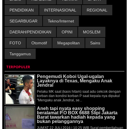
PENDIDIKAN
INTERNASIONAL
REGIONAL
SEGARBUGAR
Tekno/Internet
DAERAH/PENDIDIKAN
OPINI
MOSLEM
FOTO
Otomotif
Megapolitan
Sains
Tanggamus
TERPOPULER
Pengemudi Koboi Ugal-ugalan
Layaknya di Texas, Mengaku Anak
Jendral
Pelaku MK saat (kaos hitam) saat adu cekcok dengan
korban dan kondisi korban P saat kepala nya dipukul
"Mengaku anak Jendral, se...
Aneh tapi nyata easy shopping
beralamat P.O BOX 6688 Slipi Jakarta
Barat tawarkan hadiah kepada yang
bukan pelanggannya
JUM'AT 22 JULI 2016 | 10:25 WIB Surat pemberitahuan