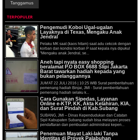
Tanggamus
TERPOPULER
Pengemudi Koboi Ugal-ugalan
Layaknya di Texas, Mengaku Anak
Jendral
Pelaku MK saat (kaos hitam) saat adu cekcok dengan
korban dan kondisi korban P saat kepala nya dipukul
"Mengaku anak Jendral, se...
Aneh tapi nyata easy shopping
beralamat P.O BOX 6688 Slipi Jakarta
Barat tawarkan hadiah kepada yang
bukan pelanggannya
JUM'AT 22 JULI 2016 | 10:25 WIB Surat pemberitahuan
pemenang hadiah Binjai, JMI - Surat pemberitahuan
pemenang hadiah selaku k...
Cara Gunakan Sipedas, Layanan
Online e-KTP, KK, Akta Kelahiran, KIA,
dan Surat Pindah di Kab.Subang
SUBANG, JMI -- Dinas Kependudukan dan Catatan
Sipil Kabupaten Subang sudah bisa melayani proses
pendaftaran dan pembuatan administrasi kepen...
Penemuan Mayat Laki-laki Tanpa
Identitas di Proyek Palabuhan