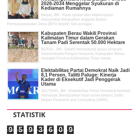
2026-2034 Menggelar Syukuran di
Kediaman Rumahnya
Banjar, JMI - Rasa syukur atas kepercayaan
masyarakat diwujudkan anggota Badan
Permusyawaratan Desa (BPD) terpilih Seli punagar...
Kabupaten Berau Wakili Provinsi
Kalimatan Timur dalam Gerakan
Tanam Padi Serentak 50.000 Hektare
BERAU, JMI - Dalam mendukung upaya program
Swasembada Pangan Nasional, Kabupaten Berau
mewakili Provinsi Kalimantan Timur melak...
Elektabilitas Partai Demokrat Naik Jadi
8,1 Persen, Talitti Paluge: Kinerja
Kader di Eksekutif Jadi Penggerak
Utama
SULTENG, JMI - Elektabilitas Partai Demokrat kembali
menanjak. Berdasarkan hasil survei terbaru Saiful
Mujani Research and Consulting (SMRC...
STATISTIK
9
5
9
3
6
0
9