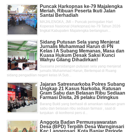
Puncak Harkopnas ke-79 Majalengka
Meriah, Ribuan Peserta Ikuti Jalan
Santai Berhadiah
MAJALENGKA, JMI – Puncak peringatan Hari
Koperasi Nasional (Harkopnas) ke-79 Tahun 2026
tingkat Kabupaten Majalengka berlangsun...
Sidang Putusan Sela yang Menjerat
Jurnalis Muhammad Harun di PN
Kelas l A Subang Memanas, Masa dan
Kuasa Hukum Desak Saksi Kunci
Wahyu Gilang Dihadirkan!
Suasana persidangan putusan sela yang menjerat
jurnalis Muhammad Harun, Bertempat di Ruang
sidang pengadilan negeri kelas IA Sub...
Jajaran Satresnarkoba Polres Subang
Ungkap 21 Kasus Narkoba, Ratusan
Gram Sabu dan Belasan Ribu Sediaan
Farmasi Disita, 26 pelaku Diringkus
Barang Bukti yang berhasil di amankan ratusan gram
sabu dan belasan ribu sediaan farmasi , saat di
tunjukan di konfrensi pers d...
Anggota Badan Permusyawaratan
Desa (BPD) Terpilih Desa Warnginsari
Kec.Langensari, Kota Banjar Periode