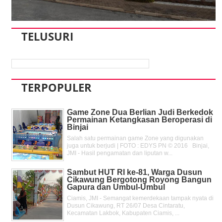
TELUSURI
TERPOPULER
Game Zone Dua Berlian Judi Berkedok
Permainan Ketangkasan Beroperasi di
Binjai
Salah satu permainan game Zone yang digunakan
juga untuk berjudi | FOTO : EDYS PN © 2016 Binjai,
JMI - Hasil pengamatan dan liputan w...
Sambut HUT RI ke-81, Warga Dusun
Cikawung Bergotong Royong Bangun
Gapura dan Umbul-Umbul
Ciamis, JMI - Semangat kemerdekaan tampak nyata di
Dusun Cikawung, RT 26/07 Desa Cintaratu,
Kecamatan Lakbok, Kabupaten Ciamis, ...