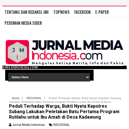
TENTANG DAN REDAKSI JMI
TOPNEWS
FACEBOOK
E-PAPER
PEDOMAN MEDIA SIBER
COM
Home
/
REGIONAL
/
Peduli Terhadap Warga, Bukti Nyata Kapolres Subang
Lakukan Peletakan Batu Pertama Program Rutilahu untuk Ibu Amah di Desa
Peduli Terhadap Warga, Bukti Nyata Kapolres
Kadawung
Subang Lakukan Peletakan Batu Pertama Program
Rutilahu untuk Ibu Amah di Desa Kadawung
Jurnal Media Indonesia
REGIONAL