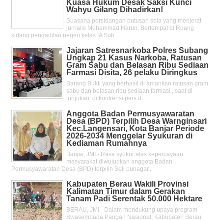
Kuasa Hukum Desak Saksi Kunci
Wahyu Gilang Dihadirkan!
Suasana persidangan putusan sela yang menjerat
jurnalis Muhammad Harun, Bertempat di Ruang
sidang pengadilan negeri kelas IA Sub...
Jajaran Satresnarkoba Polres Subang
Ungkap 21 Kasus Narkoba, Ratusan
Gram Sabu dan Belasan Ribu Sediaan
Farmasi Disita, 26 pelaku Diringkus
Barang Bukti yang berhasil di amankan ratusan gram
sabu dan belasan ribu sediaan farmasi , saat di
tunjukan di konfrensi pers d...
Anggota Badan Permusyawaratan
Desa (BPD) Terpilih Desa Warnginsari
Kec.Langensari, Kota Banjar Periode
2026-2034 Menggelar Syukuran di
Kediaman Rumahnya
Banjar, JMI - Rasa syukur atas kepercayaan
masyarakat diwujudkan anggota Badan
Permusyawaratan Desa (BPD) terpilih Seli punagar...
Kabupaten Berau Wakili Provinsi
Kalimatan Timur dalam Gerakan
Tanam Padi Serentak 50.000 Hektare
BERAU, JMI - Dalam mendukung upaya program
Swasembada Pangan Nasional, Kabupaten Berau