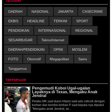
TELUSURI
DAERAH
NASIONAL
JAKARTA
CASECRIME
EKBIS
HEADLINE
TERKINI
SPORT
PENDIDIKAN
INTERNASIONAL
REGIONAL
SEGARBUGAR
Tekno/Internet
DAERAH/PENDIDIKAN
OPINI
MOSLEM
FOTO
Otomotif
Megapolitan
Sains
Tanggamus
TERPOPULER
Pengemudi Koboi Ugal-ugalan
Layaknya di Texas, Mengaku Anak
Jendral
Pelaku MK saat (kaos hitam) saat adu cekcok dengan
korban dan kondisi korban P saat kepala nya dipukul
"Mengaku anak Jendral, se...