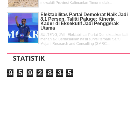
mewakili Provinsi Kalimantan Timur melak...
Elektabilitas Partai Demokrat Naik Jadi
8,1 Persen, Talitti Paluge: Kinerja
Kader di Eksekutif Jadi Penggerak
Utama
SULTENG, JMI - Elektabilitas Partai Demokrat kembali
menanjak. Berdasarkan hasil survei terbaru Saiful
Mujani Research and Consulting (SMRC...
STATISTIK
9
5
9
2
8
3
5