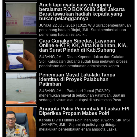
Aneh tapi nyata easy shopping
beralamat P.O BOX 6688 Slipi Jakarta
Barat tawarkan hadiah kepada yang
bukan pelanggannya
JUM'AT 22 JULI 2016 | 10:25 WIB Surat pemberitahuan
pemenang hadiah Binjai, JMI - Surat pemberitahuan
pemenang hadiah selaku k...
Cara Gunakan Sipedas, Layanan
Online e-KTP, KK, Akta Kelahiran, KIA,
dan Surat Pindah di Kab.Subang
SUBANG, JMI -- Dinas Kependudukan dan Catatan
Sipil Kabupaten Subang sudah bisa melayani proses
pendaftaran dan pembuatan administrasi kepen...
Penemuan Mayat Laki-laki Tanpa
Identitas di Proyek Palabuhan
Patimban
SUBANG, JMI -- Pada hari Jumat (7/02/20)
menemukan mayat di pelabuhan Patimban. Saat ini
sedang di visum atau autopsi di puskesmas Pusa...
Anggota Polisi Penembak 6 Laskar FPI
Diperiksa Propam Mabes Polri
Kepala Divisi Humas Polri Irjen Argo Yuwono. SIK. MSI
JAKARTA, JMI -- Sejumlah polisi yang diduga
melakukan penembakan enam anggota Laska...