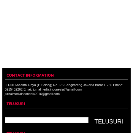
CONTACT INFORMATION
Jl.Duri Kosambi Raya (H.Selong) No.175 Cengkareng Jakarta Barat 11750 Phone:
0215402262 Email: jurnalmedia.indonesia@gmail.com
jurnalmediaindonesia2016@gmail.com
TELUSURI