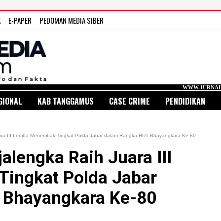
K
E-PAPER
PEDOMAN MEDIA SIBER
WWW.JURNAL MEDIA INDONESIA.
GIONAL
KAB TANGGAMUS
CASE CRIME
PENDIDIKAN
uara III Lomba Menembak Tingkat Polda Jabar dalam Rangka HUT Bhayangkara Ke-80
alengka Raih Juara III
ingkat Polda Jabar
 Bhayangkara Ke-80