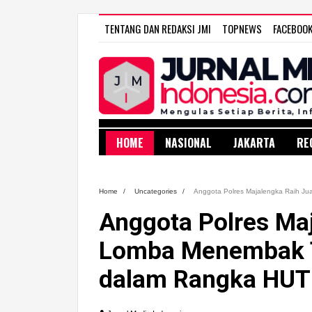
TENTANG DAN REDAKSI JMI
TOPNEWS
FACEBOO
HOME
NASIONAL
JAKARTA
RE
Home
/
Uncategories
/
Anggota Polres Majalengka Raih J
Anggota Polres Maj
Lomba Menembak T
dalam Rangka HUT