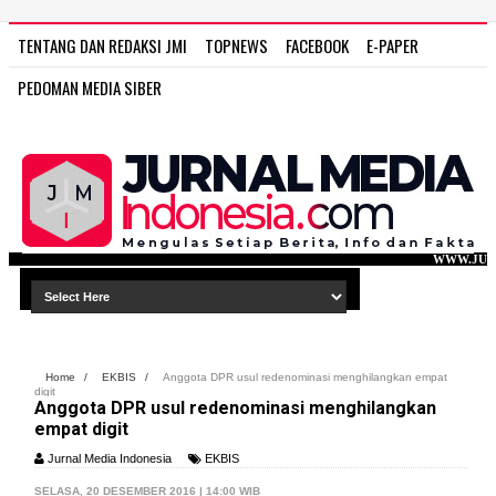
TENTANG DAN REDAKSI JMI
TOPNEWS
FACEBOOK
E-PAPER
PEDOMAN MEDIA SIBER
WWW.JURNAL MEDIA INDONESI
Home
/
EKBIS
/
Anggota DPR usul redenominasi menghilangkan empat
digit
Anggota DPR usul redenominasi menghilangkan
empat digit
Jurnal Media Indonesia
EKBIS
SELASA, 20 DESEMBER 2016 | 14:00 WIB