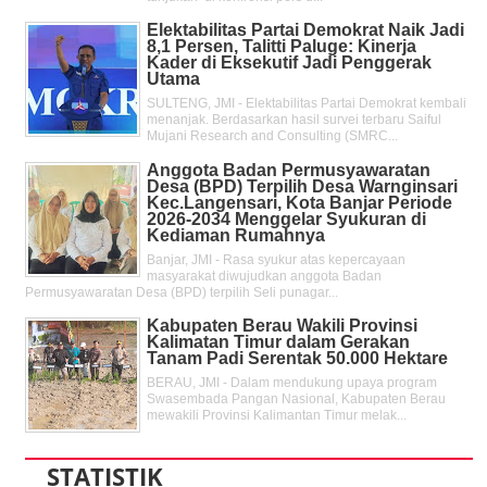
Elektabilitas Partai Demokrat Naik Jadi
8,1 Persen, Talitti Paluge: Kinerja
Kader di Eksekutif Jadi Penggerak
Utama
SULTENG, JMI - Elektabilitas Partai Demokrat kembali
menanjak. Berdasarkan hasil survei terbaru Saiful
Mujani Research and Consulting (SMRC...
Anggota Badan Permusyawaratan
Desa (BPD) Terpilih Desa Warnginsari
Kec.Langensari, Kota Banjar Periode
2026-2034 Menggelar Syukuran di
Kediaman Rumahnya
Banjar, JMI - Rasa syukur atas kepercayaan
masyarakat diwujudkan anggota Badan
Permusyawaratan Desa (BPD) terpilih Seli punagar...
Kabupaten Berau Wakili Provinsi
Kalimatan Timur dalam Gerakan
Tanam Padi Serentak 50.000 Hektare
BERAU, JMI - Dalam mendukung upaya program
Swasembada Pangan Nasional, Kabupaten Berau
mewakili Provinsi Kalimantan Timur melak...
STATISTIK