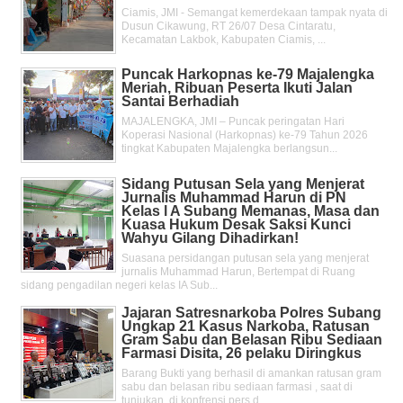
Ciamis, JMI - Semangat kemerdekaan tampak nyata di
Dusun Cikawung, RT 26/07 Desa Cintaratu,
Kecamatan Lakbok, Kabupaten Ciamis, ...
Puncak Harkopnas ke-79 Majalengka
Meriah, Ribuan Peserta Ikuti Jalan
Santai Berhadiah
MAJALENGKA, JMI – Puncak peringatan Hari
Koperasi Nasional (Harkopnas) ke-79 Tahun 2026
tingkat Kabupaten Majalengka berlangsun...
Sidang Putusan Sela yang Menjerat
Jurnalis Muhammad Harun di PN
Kelas l A Subang Memanas, Masa dan
Kuasa Hukum Desak Saksi Kunci
Wahyu Gilang Dihadirkan!
Suasana persidangan putusan sela yang menjerat
jurnalis Muhammad Harun, Bertempat di Ruang
sidang pengadilan negeri kelas IA Sub...
Jajaran Satresnarkoba Polres Subang
Ungkap 21 Kasus Narkoba, Ratusan
Gram Sabu dan Belasan Ribu Sediaan
Farmasi Disita, 26 pelaku Diringkus
Barang Bukti yang berhasil di amankan ratusan gram
sabu dan belasan ribu sediaan farmasi , saat di
tunjukan di konfrensi pers d...