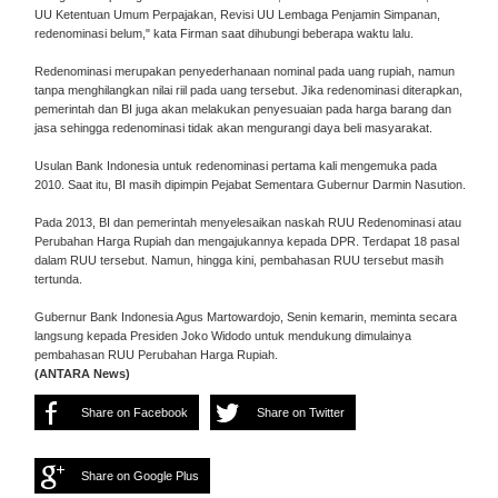
UU Ketentuan Umum Perpajakan, Revisi UU Lembaga Penjamin Simpanan,
redenominasi belum," kata Firman saat dihubungi beberapa waktu lalu.
Redenominasi merupakan penyederhanaan nominal pada uang rupiah, namun
tanpa menghilangkan nilai riil pada uang tersebut. Jika redenominasi diterapkan,
pemerintah dan BI juga akan melakukan penyesuaian pada harga barang dan
jasa sehingga redenominasi tidak akan mengurangi daya beli masyarakat.
Usulan Bank Indonesia untuk redenominasi pertama kali mengemuka pada
2010. Saat itu, BI masih dipimpin Pejabat Sementara Gubernur Darmin Nasution.
Pada 2013, BI dan pemerintah menyelesaikan naskah RUU Redenominasi atau
Perubahan Harga Rupiah dan mengajukannya kepada DPR. Terdapat 18 pasal
dalam RUU tersebut. Namun, hingga kini, pembahasan RUU tersebut masih
tertunda.
Gubernur Bank Indonesia Agus Martowardojo, Senin kemarin, meminta secara
langsung kepada Presiden Joko Widodo untuk mendukung dimulainya
pembahasan RUU Perubahan Harga Rupiah.
(ANTARA News)
Share on Facebook
Share on Twitter
Share on Google Plus