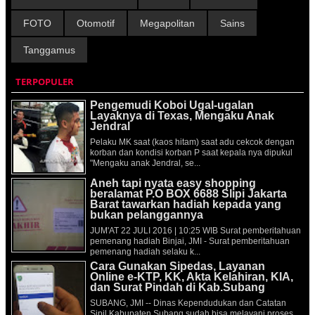
FOTO
Otomotif
Megapolitan
Sains
Tanggamus
TERPOPULER
Pengemudi Koboi Ugal-ugalan
Layaknya di Texas, Mengaku Anak
Jendral
Pelaku MK saat (kaos hitam) saat adu cekcok dengan
korban dan kondisi korban P saat kepala nya dipukul
"Mengaku anak Jendral, se...
Aneh tapi nyata easy shopping
beralamat P.O BOX 6688 Slipi Jakarta
Barat tawarkan hadiah kepada yang
bukan pelanggannya
JUM'AT 22 JULI 2016 | 10:25 WIB Surat pemberitahuan
pemenang hadiah Binjai, JMI - Surat pemberitahuan
pemenang hadiah selaku k...
Cara Gunakan Sipedas, Layanan
Online e-KTP, KK, Akta Kelahiran, KIA,
dan Surat Pindah di Kab.Subang
SUBANG, JMI -- Dinas Kependudukan dan Catatan
Sipil Kabupaten Subang sudah bisa melayani proses