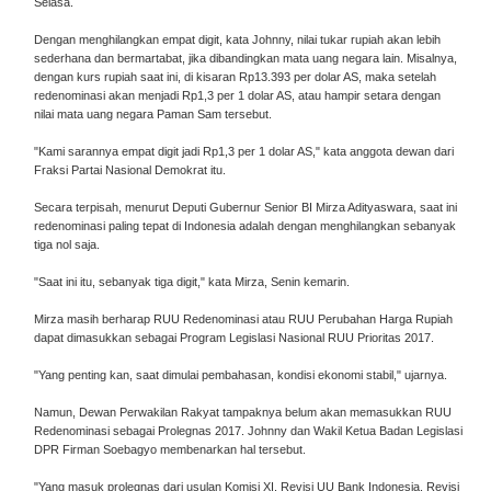
Selasa.
Dengan menghilangkan empat digit, kata Johnny, nilai tukar rupiah akan lebih
sederhana dan bermartabat, jika dibandingkan mata uang negara lain. Misalnya,
dengan kurs rupiah saat ini, di kisaran Rp13.393 per dolar AS, maka setelah
redenominasi akan menjadi Rp1,3 per 1 dolar AS, atau hampir setara dengan
nilai mata uang negara Paman Sam tersebut.
"Kami sarannya empat digit jadi Rp1,3 per 1 dolar AS," kata anggota dewan dari
Fraksi Partai Nasional Demokrat itu.
Secara terpisah, menurut Deputi Gubernur Senior BI Mirza Adityaswara, saat ini
redenominasi paling tepat di Indonesia adalah dengan menghilangkan sebanyak
tiga nol saja.
"Saat ini itu, sebanyak tiga digit," kata Mirza, Senin kemarin.
Mirza masih berharap RUU Redenominasi atau RUU Perubahan Harga Rupiah
dapat dimasukkan sebagai Program Legislasi Nasional RUU Prioritas 2017.
"Yang penting kan, saat dimulai pembahasan, kondisi ekonomi stabil," ujarnya.
Namun, Dewan Perwakilan Rakyat tampaknya belum akan memasukkan RUU
Redenominasi sebagai Prolegnas 2017. Johnny dan Wakil Ketua Badan Legislasi
DPR Firman Soebagyo membenarkan hal tersebut.
"Yang masuk prolegnas dari usulan Komisi XI, Revisi UU Bank Indonesia, Revisi