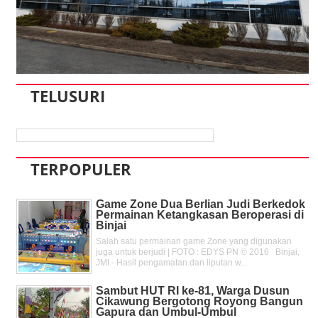
TELUSURI
TERPOPULER
Game Zone Dua Berlian Judi Berkedok
Permainan Ketangkasan Beroperasi di
Binjai
Salah satu permainan game Zone yang digunakan
juga untuk berjudi | FOTO : EDYS PN © 2016 Binjai,
JMI - Hasil pengamatan dan liputan w...
Sambut HUT RI ke-81, Warga Dusun
Cikawung Bergotong Royong Bangun
Gapura dan Umbul-Umbul