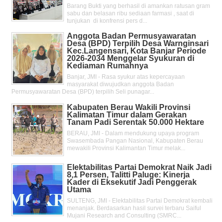
Barang Bukti yang berhasil di amankan ratusan gram
sabu dan belasan ribu sediaan farmasi , saat di
tunjukan di konfrensi pers d...
Anggota Badan Permusyawaratan
Desa (BPD) Terpilih Desa Warnginsari
Kec.Langensari, Kota Banjar Periode
2026-2034 Menggelar Syukuran di
Kediaman Rumahnya
Banjar, JMI - Rasa syukur atas kepercayaan
masyarakat diwujudkan anggota Badan
Permusyawaratan Desa (BPD) terpilih Seli punagar...
Kabupaten Berau Wakili Provinsi
Kalimatan Timur dalam Gerakan
Tanam Padi Serentak 50.000 Hektare
BERAU, JMI - Dalam mendukung upaya program
Swasembada Pangan Nasional, Kabupaten Berau
mewakili Provinsi Kalimantan Timur melak...
Elektabilitas Partai Demokrat Naik Jadi
8,1 Persen, Talitti Paluge: Kinerja
Kader di Eksekutif Jadi Penggerak
Utama
SULTENG, JMI - Elektabilitas Partai Demokrat kembali
menanjak. Berdasarkan hasil survei terbaru Saiful
Mujani Research and Consulting (SMRC...