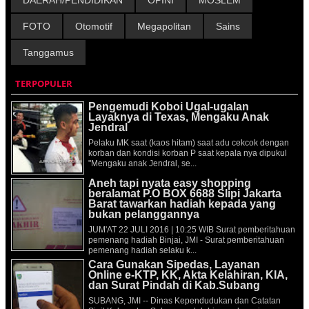
FOTO
Otomotif
Megapolitan
Sains
Tanggamus
TERPOPULER
Pengemudi Koboi Ugal-ugalan
Layaknya di Texas, Mengaku Anak
Jendral
Pelaku MK saat (kaos hitam) saat adu cekcok dengan
korban dan kondisi korban P saat kepala nya dipukul
"Mengaku anak Jendral, se...
Aneh tapi nyata easy shopping
beralamat P.O BOX 6688 Slipi Jakarta
Barat tawarkan hadiah kepada yang
bukan pelanggannya
JUM'AT 22 JULI 2016 | 10:25 WIB Surat pemberitahuan
pemenang hadiah Binjai, JMI - Surat pemberitahuan
pemenang hadiah selaku k...
Cara Gunakan Sipedas, Layanan
Online e-KTP, KK, Akta Kelahiran, KIA,
dan Surat Pindah di Kab.Subang
SUBANG, JMI -- Dinas Kependudukan dan Catatan