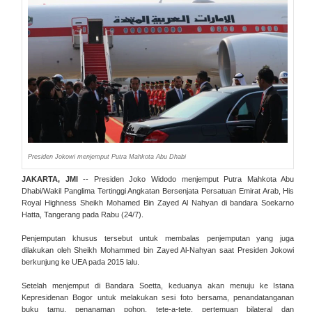
Presiden Jokowi menjemput Putra Mahkota Abu Dhabi
JAKARTA, JMI
-- Presiden Joko Widodo menjemput Putra Mahkota Abu
Dhabi/Wakil Panglima Tertinggi Angkatan Bersenjata Persatuan Emirat Arab, His
Royal Highness Sheikh Mohamed Bin Zayed Al Nahyan di bandara Soekarno
Hatta, Tangerang pada Rabu (24/7).
Penjemputan khusus tersebut untuk membalas penjemputan yang juga
dilakukan oleh Sheikh Mohammed bin Zayed Al-Nahyan saat Presiden Jokowi
berkunjung ke UEA pada 2015 lalu.
Setelah menjemput di Bandara Soetta, keduanya akan menuju ke Istana
Kepresidenan Bogor untuk melakukan sesi foto bersama, penandatanganan
buku tamu, penanaman pohon, tete-a-tete, pertemuan bilateral dan