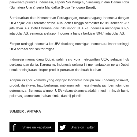
pariwisata prioritas Indonesia, seperti Sei Mangkei, Simalungun dan Danau Toba
(Sumatera Utara) serta Mandalika (Nusa Tenggara Barat).
Berdasarkan data Kementerian Perdagangan, neraca dagang Indonesia dengan
UEA sejak 2017 tercatat defisit. Nilai defisit hingga semester I/2019 sebesar 287
juta dolar AS. Defisit berasal dari nilai impor UEA ke Indonesia mencapai 882,5
juta dolar AS, sementara ekspor Indonesia hanya berkisar 594,4 juta dolar AS.
Ekspor tertinggi Indonesia ke UEA disokong nonmigas, sementara impor tertinggi
UEA berasal dari sektor migas.
Indonesia memandang Dubai, salah satu kota metropolitan UEA, sebagai hub
perdagangan dunia. Karena itu, Indonesia selama ini memanfaatkan peran Dubai
untuk peningkatan ekspor produk pertanian dan buah-buahan.
Adapun ekspor komoditi yang digenjot Indonesia berupa suku cadang pesawat,
produk dari kayu, batu berharga, makanan jadi, mesin kendaraan bermotor, dan
seterusnya. Sementara impor UEA kebanyakannya adalah mesin, minyak bumi,
pelumas, alumunium, bahan kimia, dan biji plastik.
SUMBER : ANTARA
Share on Facebook
Share on Twitter