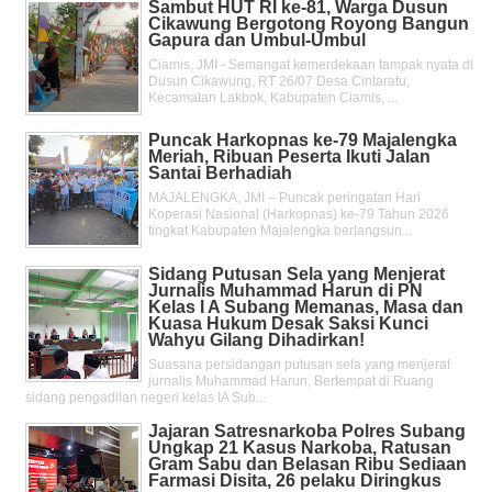
Sambut HUT RI ke-81, Warga Dusun
Cikawung Bergotong Royong Bangun
Gapura dan Umbul-Umbul
Ciamis, JMI - Semangat kemerdekaan tampak nyata di
Dusun Cikawung, RT 26/07 Desa Cintaratu,
Kecamatan Lakbok, Kabupaten Ciamis, ...
Puncak Harkopnas ke-79 Majalengka
Meriah, Ribuan Peserta Ikuti Jalan
Santai Berhadiah
MAJALENGKA, JMI – Puncak peringatan Hari
Koperasi Nasional (Harkopnas) ke-79 Tahun 2026
tingkat Kabupaten Majalengka berlangsun...
Sidang Putusan Sela yang Menjerat
Jurnalis Muhammad Harun di PN
Kelas l A Subang Memanas, Masa dan
Kuasa Hukum Desak Saksi Kunci
Wahyu Gilang Dihadirkan!
Suasana persidangan putusan sela yang menjerat
jurnalis Muhammad Harun, Bertempat di Ruang
sidang pengadilan negeri kelas IA Sub...
Jajaran Satresnarkoba Polres Subang
Ungkap 21 Kasus Narkoba, Ratusan
Gram Sabu dan Belasan Ribu Sediaan
Farmasi Disita, 26 pelaku Diringkus