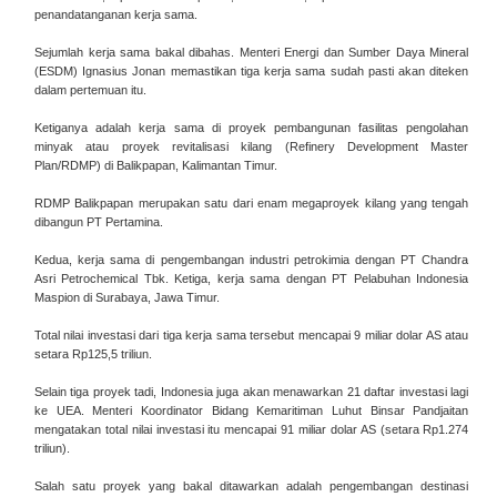
penandatanganan kerja sama.
Sejumlah kerja sama bakal dibahas. Menteri Energi dan Sumber Daya Mineral
(ESDM) Ignasius Jonan memastikan tiga kerja sama sudah pasti akan diteken
dalam pertemuan itu.
Ketiganya adalah kerja sama di proyek pembangunan fasilitas pengolahan
minyak atau proyek revitalisasi kilang (Refinery Development Master
Plan/RDMP) di Balikpapan, Kalimantan Timur.
RDMP Balikpapan merupakan satu dari enam megaproyek kilang yang tengah
dibangun PT Pertamina.
Kedua, kerja sama di pengembangan industri petrokimia dengan PT Chandra
Asri Petrochemical Tbk. Ketiga, kerja sama dengan PT Pelabuhan Indonesia
Maspion di Surabaya, Jawa Timur.
Total nilai investasi dari tiga kerja sama tersebut mencapai 9 miliar dolar AS atau
setara Rp125,5 triliun.
Selain tiga proyek tadi, Indonesia juga akan menawarkan 21 daftar investasi lagi
ke UEA. Menteri Koordinator Bidang Kemaritiman Luhut Binsar Pandjaitan
mengatakan total nilai investasi itu mencapai 91 miliar dolar AS (setara Rp1.274
triliun).
Salah satu proyek yang bakal ditawarkan adalah pengembangan destinasi