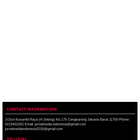
CONTACT INFORMATION
Jl.Duri Kosambi Raya (H.Selong) No.175 Cengkareng Jakarta Barat 11750 Phone:
0215402262 Email: jurnalmedia.indonesia@gmail.com
jurnalmediaindonesia2016@gmail.com
TELUSURI