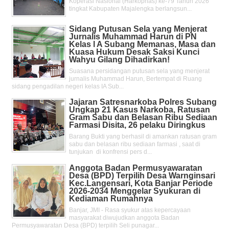
Koperasi Nasional (Harkopnas) ke-79 Tahun 2026
tingkat Kabupaten Majalengka berlangsun...
Sidang Putusan Sela yang Menjerat
Jurnalis Muhammad Harun di PN
Kelas l A Subang Memanas, Masa dan
Kuasa Hukum Desak Saksi Kunci
Wahyu Gilang Dihadirkan!
Suasana persidangan putusan sela yang menjerat
jurnalis Muhammad Harun, Bertempat di Ruang
sidang pengadilan negeri kelas IA Sub...
Jajaran Satresnarkoba Polres Subang
Ungkap 21 Kasus Narkoba, Ratusan
Gram Sabu dan Belasan Ribu Sediaan
Farmasi Disita, 26 pelaku Diringkus
Barang Bukti yang berhasil di amankan ratusan gram
sabu dan belasan ribu sediaan farmasi , saat di
tunjukan di konfrensi pers d...
Anggota Badan Permusyawaratan
Desa (BPD) Terpilih Desa Warnginsari
Kec.Langensari, Kota Banjar Periode
2026-2034 Menggelar Syukuran di
Kediaman Rumahnya
Banjar, JMI - Rasa syukur atas kepercayaan
masyarakat diwujudkan anggota Badan
Permusyawaratan Desa (BPD) terpilih Seli punagar...