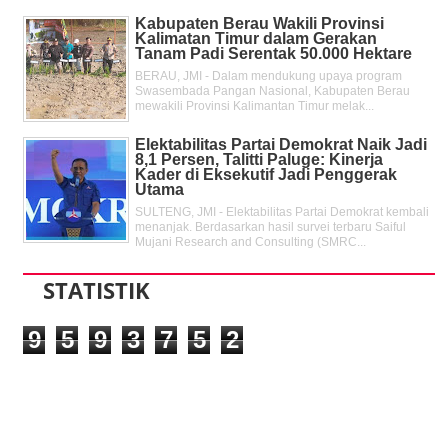
Kabupaten Berau Wakili Provinsi
Kalimatan Timur dalam Gerakan
Tanam Padi Serentak 50.000 Hektare
BERAU, JMI - Dalam mendukung upaya program
Swasembada Pangan Nasional, Kabupaten Berau
mewakili Provinsi Kalimantan Timur melak...
Elektabilitas Partai Demokrat Naik Jadi
8,1 Persen, Talitti Paluge: Kinerja
Kader di Eksekutif Jadi Penggerak
Utama
SULTENG, JMI - Elektabilitas Partai Demokrat kembali
menanjak. Berdasarkan hasil survei terbaru Saiful
Mujani Research and Consulting (SMRC...
STATISTIK
9
5
9
3
7
5
2