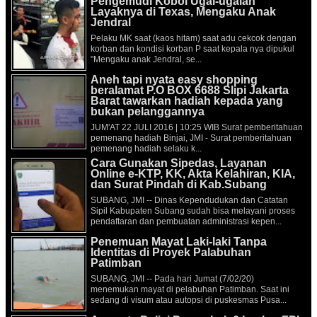
Pengemudi Koboi Ugal-ugalan
Layaknya di Texas, Mengaku Anak
Jendral
Pelaku MK saat (kaos hitam) saat adu cekcok dengan
korban dan kondisi korban P saat kepala nya dipukul
"Mengaku anak Jendral, se...
Aneh tapi nyata easy shopping
beralamat P.O BOX 6688 Slipi Jakarta
Barat tawarkan hadiah kepada yang
bukan pelanggannya
JUM'AT 22 JULI 2016 | 10:25 WIB Surat pemberitahuan
pemenang hadiah Binjai, JMI - Surat pemberitahuan
pemenang hadiah selaku k...
Cara Gunakan Sipedas, Layanan
Online e-KTP, KK, Akta Kelahiran, KIA,
dan Surat Pindah di Kab.Subang
SUBANG, JMI -- Dinas Kependudukan dan Catatan
Sipil Kabupaten Subang sudah bisa melayani proses
pendaftaran dan pembuatan administrasi kepen...
Penemuan Mayat Laki-laki Tanpa
Identitas di Proyek Palabuhan
Patimban
SUBANG, JMI -- Pada hari Jumat (7/02/20)
menemukan mayat di pelabuhan Patimban. Saat ini
sedang di visum atau autopsi di puskesmas Pusa...