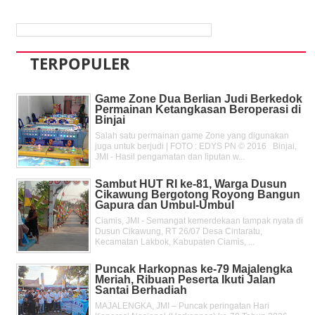
TERPOPULER
Game Zone Dua Berlian Judi Berkedok
Permainan Ketangkasan Beroperasi di
Binjai
Salah satu permainan game Zone yang digunakan
juga untuk berjudi | FOTO : EDYS PN © 2016 Binjai,
JMI - Hasil pengamatan dan liputan w...
Sambut HUT RI ke-81, Warga Dusun
Cikawung Bergotong Royong Bangun
Gapura dan Umbul-Umbul
Ciamis, JMI - Semangat kemerdekaan tampak nyata di
Dusun Cikawung, RT 26/07 Desa Cintaratu,
Kecamatan Lakbok, Kabupaten Ciamis, ...
Puncak Harkopnas ke-79 Majalengka
Meriah, Ribuan Peserta Ikuti Jalan
Santai Berhadiah
MAJALENGKA, JMI – Puncak peringatan Hari