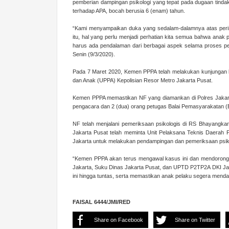
pemberian dampingan psikologi yang tepat pada dugaan tindak
terhadap APA, bocah berusia 6 (enam) tahun.
“Kami menyampaikan duka yang sedalam-dalamnya atas perist
itu, hal yang perlu menjadi perhatian kita semua bahwa anak
harus ada pendalaman dari berbagai aspek selama proses pe
Senin (9/3/2020).
Pada 7 Maret 2020, Kemen PPPA telah melakukan kunjungan 
dan Anak (UPPA) Kepolisian Resor Metro Jakarta Pusat.
Kemen PPPA memastikan NF yang diamankan di Polres Jakarta
pengacara dan 2 (dua) orang petugas Balai Pemasyarakatan (
NF telah menjalani pemeriksaan psikologis di RS Bhayangkar
Jakarta Pusat telah meminta Unit Pelaksana Teknis Daer
Jakarta untuk melakukan pendampingan dan pemeriksaan psikol
“Kemen PPPA akan terus mengawal kasus ini dan mendorong
Jakarta, Suku Dinas Jakarta Pusat, dan UPTD P2TP2A DKI Ja
ini hingga tuntas, serta memastikan anak pelaku segera mendap
FAISAL 6444/JMI/RED
Share on Facebook
Share on Twitter