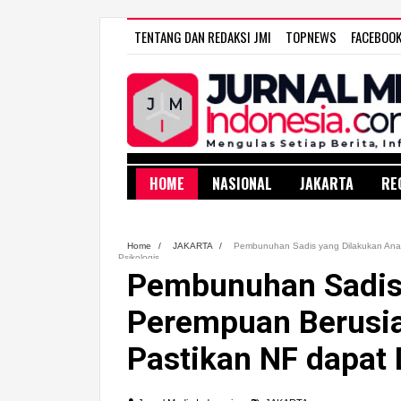
TENTANG DAN REDAKSI JMI
TOPNEWS
FACEBOO
HOME
NASIONAL
JAKARTA
RE
Home
/
JAKARTA
/
Pembunuhan Sadis yang Dilakukan Ana
Psikologis
Pembunuhan Sadis
Perempuan Berusia
Pastikan NF dapat