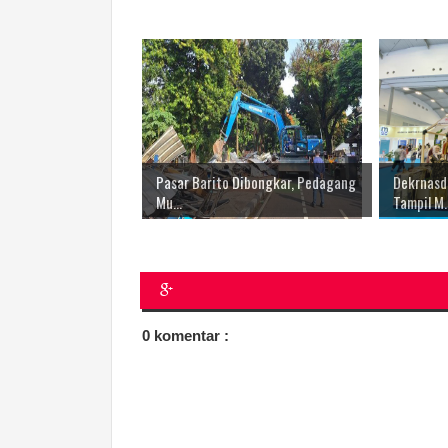
Pasar Barito Dibongkar, Pedagang
Dekrnasd
Mu...
Tampil M..
0 komentar :