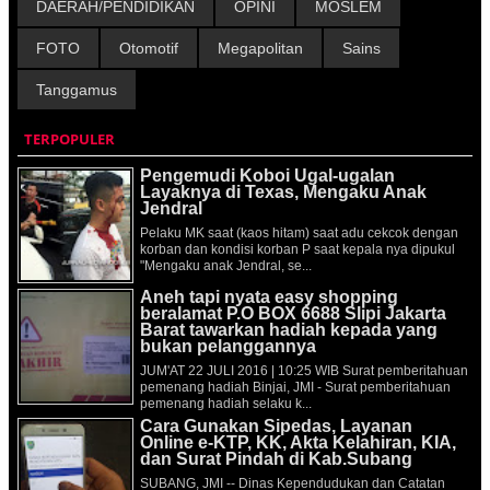
DAERAH/PENDIDIKAN
OPINI
MOSLEM
FOTO
Otomotif
Megapolitan
Sains
Tanggamus
TERPOPULER
Pengemudi Koboi Ugal-ugalan
Layaknya di Texas, Mengaku Anak
Jendral
Pelaku MK saat (kaos hitam) saat adu cekcok dengan
korban dan kondisi korban P saat kepala nya dipukul
"Mengaku anak Jendral, se...
Aneh tapi nyata easy shopping
beralamat P.O BOX 6688 Slipi Jakarta
Barat tawarkan hadiah kepada yang
bukan pelanggannya
JUM'AT 22 JULI 2016 | 10:25 WIB Surat pemberitahuan
pemenang hadiah Binjai, JMI - Surat pemberitahuan
pemenang hadiah selaku k...
Cara Gunakan Sipedas, Layanan
Online e-KTP, KK, Akta Kelahiran, KIA,
dan Surat Pindah di Kab.Subang
SUBANG, JMI -- Dinas Kependudukan dan Catatan