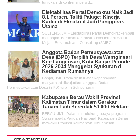
tunjukan di konfrensi pers d...
Elektabilitas Partai Demokrat Naik Jadi
8,1 Persen, Talitti Paluge: Kinerja
Kader di Eksekutif Jadi Penggerak
Utama
SULTENG, JMI - Elektabilitas Partai Demokrat kembali
menanjak. Berdasarkan hasil survei terbaru Saiful
Mujani Research and Consulting (SMRC...
Anggota Badan Permusyawaratan
Desa (BPD) Terpilih Desa Warnginsari
Kec.Langensari, Kota Banjar Periode
2026-2034 Menggelar Syukuran di
Kediaman Rumahnya
Banjar, JMI - Rasa syukur atas kepercayaan
masyarakat diwujudkan anggota Badan
Permusyawaratan Desa (BPD) terpilih Seli punagar...
Kabupaten Berau Wakili Provinsi
Kalimatan Timur dalam Gerakan
Tanam Padi Serentak 50.000 Hektare
BERAU, JMI - Dalam mendukung upaya program
Swasembada Pangan Nasional, Kabupaten Berau
mewakili Provinsi Kalimantan Timur melak...