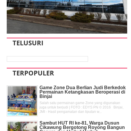
TELUSURI
TERPOPULER
Game Zone Dua Berlian Judi Berkedok
Permainan Ketangkasan Beroperasi di
Binjai
Salah satu permainan game Zone yang digunakan
juga untuk berjudi | FOTO : EDYS PN © 2016 Binjai,
JMI - Hasil pengamatan dan liputan w...
Sambut HUT RI ke-81, Warga Dusun
Cikawung Bergotong Royong Bangun