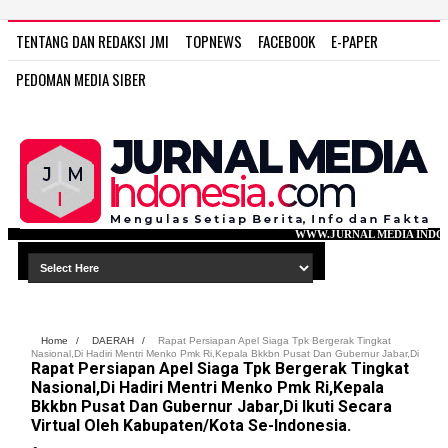
TENTANG DAN REDAKSI JMI
TOPNEWS
FACEBOOK
E-PAPER
PEDOMAN MEDIA SIBER
WWW.JURNAL MEDIA INDONESIA.COM
Home
/
DAERAH
/
Rapat Persiapan Apel Siaga Tpk Bergerak Tingkat
Nasional,Di Hadiri Mentri Menko Pmk Ri,Kepala Bkkbn Pusat Dan Gubernur Jabar,Di
Rapat Persiapan Apel Siaga Tpk Bergerak Tingkat
Ikuti Secara Virtual Oleh Kabupaten/Kota Se-Indonesia.
Nasional,Di Hadiri Mentri Menko Pmk Ri,Kepala
Bkkbn Pusat Dan Gubernur Jabar,Di Ikuti Secara
Virtual Oleh Kabupaten/Kota Se-Indonesia.