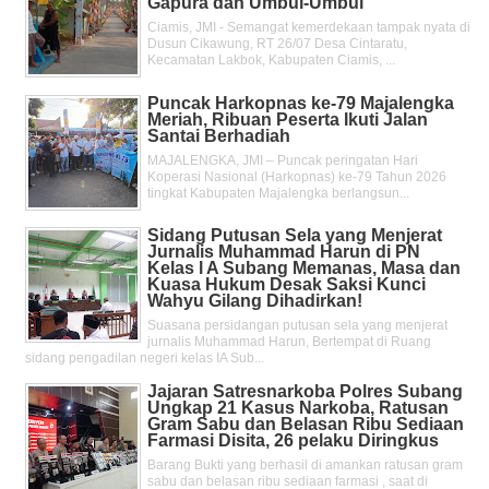
Gapura dan Umbul-Umbul
Ciamis, JMI - Semangat kemerdekaan tampak nyata di
Dusun Cikawung, RT 26/07 Desa Cintaratu,
Kecamatan Lakbok, Kabupaten Ciamis, ...
Puncak Harkopnas ke-79 Majalengka
Meriah, Ribuan Peserta Ikuti Jalan
Santai Berhadiah
MAJALENGKA, JMI – Puncak peringatan Hari
Koperasi Nasional (Harkopnas) ke-79 Tahun 2026
tingkat Kabupaten Majalengka berlangsun...
Sidang Putusan Sela yang Menjerat
Jurnalis Muhammad Harun di PN
Kelas l A Subang Memanas, Masa dan
Kuasa Hukum Desak Saksi Kunci
Wahyu Gilang Dihadirkan!
Suasana persidangan putusan sela yang menjerat
jurnalis Muhammad Harun, Bertempat di Ruang
sidang pengadilan negeri kelas IA Sub...
Jajaran Satresnarkoba Polres Subang
Ungkap 21 Kasus Narkoba, Ratusan
Gram Sabu dan Belasan Ribu Sediaan
Farmasi Disita, 26 pelaku Diringkus
Barang Bukti yang berhasil di amankan ratusan gram
sabu dan belasan ribu sediaan farmasi , saat di