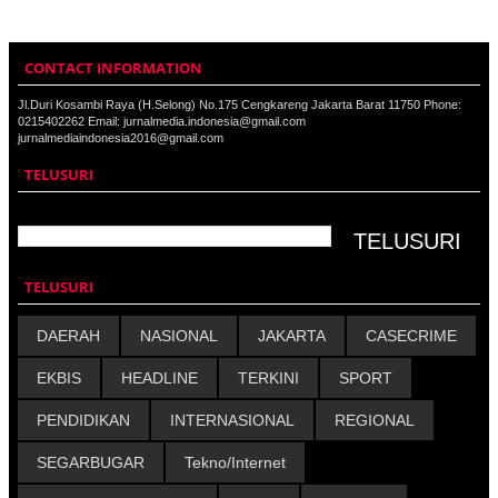
CONTACT INFORMATION
Jl.Duri Kosambi Raya (H.Selong) No.175 Cengkareng Jakarta Barat 11750 Phone:
0215402262 Email: jurnalmedia.indonesia@gmail.com
jurnalmediaindonesia2016@gmail.com
TELUSURI
TELUSURI
DAERAH
NASIONAL
JAKARTA
CASECRIME
EKBIS
HEADLINE
TERKINI
SPORT
PENDIDIKAN
INTERNASIONAL
REGIONAL
SEGARBUGAR
Tekno/Internet