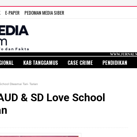
K
E-PAPER
PEDOMAN MEDIA SIBER
WWW.JURNAL MEDIA INDONESIA.
GIONAL
KAB TANGGAMUS
CASE CRIME
PENDIDIKAN
ool Diwarnai Tari- Tarian
AUD & SD Love School
an