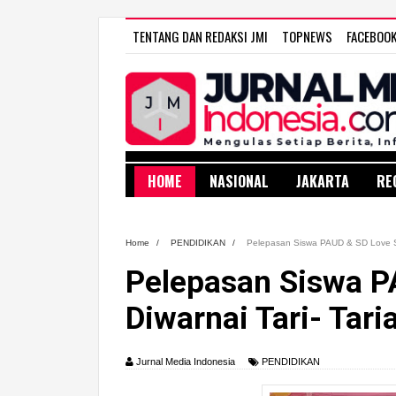
TENTANG DAN REDAKSI JMI
TOPNEWS
FACEBOO
HOME
NASIONAL
JAKARTA
RE
Home
/
PENDIDIKAN
/
Pelepasan Siswa PAUD & SD Love Sch
Pelepasan Siswa P
Diwarnai Tari- Tari
Jurnal Media Indonesia
PENDIDIKAN