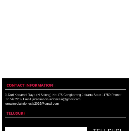
CONTACT INFORMATION
Jl.Duri Kosambi Raya (H.Selong) No.175 Cengkareng Jakarta Barat 11750 Phone:
0215402262 Email: jurnalmedia.indonesia@gmail.com
jurnalmediaindonesia2016@gmail.com
TELUSURI