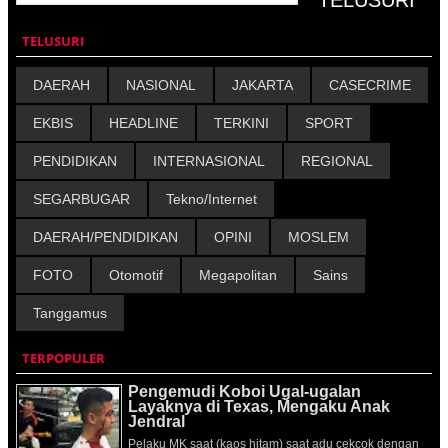
TELUSURI
DAERAH
NASIONAL
JAKARTA
CASECRIME
EKBIS
HEADLINE
TERKINI
SPORT
PENDIDIKAN
INTERNASIONAL
REGIONAL
SEGARBUGAR
Tekno/Internet
DAERAH/PENDIDIKAN
OPINI
MOSLEM
FOTO
Otomotif
Megapolitan
Sains
Tanggamus
TERPOPULER
Pengemudi Koboi Ugal-ugalan
Layaknya di Texas, Mengaku Anak
Jendral
Pelaku MK saat (kaos hitam) saat adu cekcok dengan