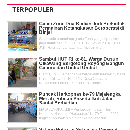
TERPOPULER
Game Zone Dua Berlian Judi Berkedok
Permainan Ketangkasan Beroperasi di
Binjai
Salah satu permainan game Zone yang digunakan
juga untuk berjudi | FOTO : EDYS PN © 2016 Binjai,
JMI - Hasil pengamatan dan liputan w...
Sambut HUT RI ke-81, Warga Dusun
Cikawung Bergotong Royong Bangun
Gapura dan Umbul-Umbul
Ciamis, JMI - Semangat kemerdekaan tampak nyata di
Dusun Cikawung, RT 26/07 Desa Cintaratu,
Kecamatan Lakbok, Kabupaten Ciamis, ...
Puncak Harkopnas ke-79 Majalengka
Meriah, Ribuan Peserta Ikuti Jalan
Santai Berhadiah
MAJALENGKA, JMI – Puncak peringatan Hari
Koperasi Nasional (Harkopnas) ke-79 Tahun 2026
tingkat Kabupaten Majalengka berlangsun...
Sidang Putusan Sela yang Menjerat