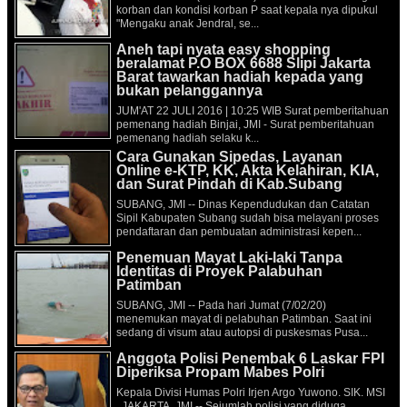
korban dan kondisi korban P saat kepala nya dipukul
"Mengaku anak Jendral, se...
Aneh tapi nyata easy shopping
beralamat P.O BOX 6688 Slipi Jakarta
Barat tawarkan hadiah kepada yang
bukan pelanggannya
JUM'AT 22 JULI 2016 | 10:25 WIB Surat pemberitahuan
pemenang hadiah Binjai, JMI - Surat pemberitahuan
pemenang hadiah selaku k...
Cara Gunakan Sipedas, Layanan
Online e-KTP, KK, Akta Kelahiran, KIA,
dan Surat Pindah di Kab.Subang
SUBANG, JMI -- Dinas Kependudukan dan Catatan
Sipil Kabupaten Subang sudah bisa melayani proses
pendaftaran dan pembuatan administrasi kepen...
Penemuan Mayat Laki-laki Tanpa
Identitas di Proyek Palabuhan
Patimban
SUBANG, JMI -- Pada hari Jumat (7/02/20)
menemukan mayat di pelabuhan Patimban. Saat ini
sedang di visum atau autopsi di puskesmas Pusa...
Anggota Polisi Penembak 6 Laskar FPI
Diperiksa Propam Mabes Polri
Kepala Divisi Humas Polri Irjen Argo Yuwono. SIK. MSI
JAKARTA, JMI -- Sejumlah polisi yang diduga