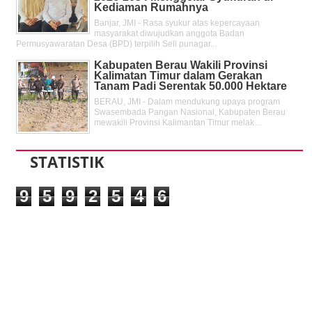
Kediaman Rumahnya
Banjar, JMI - Rasa syukur atas kepercayaan
masyarakat diwujudkan anggota Badan
Permusyawaratan Desa (BPD) terpilih Seli punagar...
Kabupaten Berau Wakili Provinsi
Kalimatan Timur dalam Gerakan
Tanam Padi Serentak 50.000 Hektare
BERAU, JMI - Dalam mendukung upaya program
Swasembada Pangan Nasional, Kabupaten Berau
mewakili Provinsi Kalimantan Timur melak...
STATISTIK
9
5
9
2
5
4
6