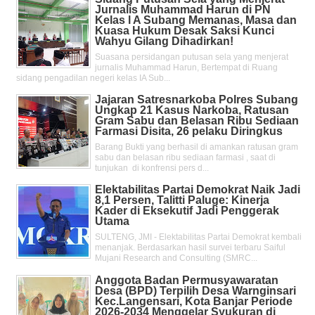
Jurnalis Muhammad Harun di PN
Kelas l A Subang Memanas, Masa dan
Kuasa Hukum Desak Saksi Kunci
Wahyu Gilang Dihadirkan!
Suasana persidangan putusan sela yang menjerat
jurnalis Muhammad Harun, Bertempat di Ruang
sidang pengadilan negeri kelas IA Sub...
Jajaran Satresnarkoba Polres Subang
Ungkap 21 Kasus Narkoba, Ratusan
Gram Sabu dan Belasan Ribu Sediaan
Farmasi Disita, 26 pelaku Diringkus
Barang Bukti yang berhasil di amankan ratusan gram
sabu dan belasan ribu sediaan farmasi , saat di
tunjukan di konfrensi pers d...
Elektabilitas Partai Demokrat Naik Jadi
8,1 Persen, Talitti Paluge: Kinerja
Kader di Eksekutif Jadi Penggerak
Utama
SULTENG, JMI - Elektabilitas Partai Demokrat kembali
menanjak. Berdasarkan hasil survei terbaru Saiful
Mujani Research and Consulting (SMRC...
Anggota Badan Permusyawaratan
Desa (BPD) Terpilih Desa Warnginsari
Kec.Langensari, Kota Banjar Periode
2026-2034 Menggelar Syukuran di