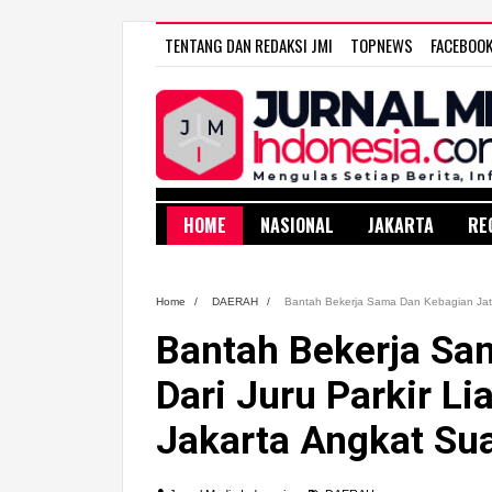
TENTANG DAN REDAKSI JMI
TOPNEWS
FACEBOO
HOME
NASIONAL
JAKARTA
RE
Home
/
DAERAH
/
Bantah Bekerja Sama Dan Kebagian Jatah
Bantah Bekerja Sa
Dari Juru Parkir Li
Jakarta Angkat Su