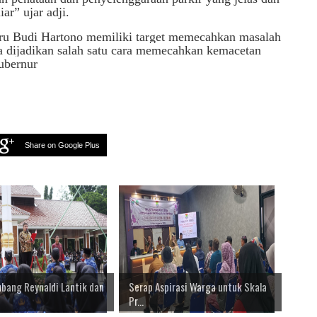
iar” ujar adji.
eru Budi Hartono memiliki target memecahkan masalah
a dijadikan salah satu cara memecahkan kemacetan
Gubernur
Share on Google Plus
ubang Reynaldi Lantik dan
Serap Aspirasi Warga untuk Skala
Pr...