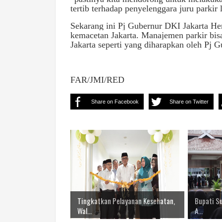
tertib terhadap penyelenggara juru parkir l
Sekarang ini Pj Gubernur DKI Jakarta H
kemacetan Jakarta. Manajemen parkir bis
Jakarta seperti yang diharapkan oleh Pj 
FAR/JMI/RED
Share on Facebook
Share on Twitter
Tingkatkan Pelayanan Kesehatan,
Bupati S
Wal...
A...