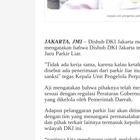
kepala unit pengelola pa
JAKARTA, JMI
– Dishub DKI Jakarta me
mengatakan bahwa Dishub DKI Jakarta te
Juru Parkir Liar.
"Tidak ada kerja sama, karena kalau ketahu
disebut ada penerimaan dari parkir liar it
sanksi" tegas Kepala Unit Pengelola Per
Aji mengatakan bahwa pihaknya telah memi
sesuai dengan regulasi
Peraturan Gubernu
yang dikelola oleh Pemerintah Daerah.
Adapun pelanggaran parkir liar akan ditin
dengan tim yang menangani permasalahan 
dan pihak terkait lainnya termasuk kepoli
wilayah DKI ini.
“pastinya kita mendorong untuk melakuka