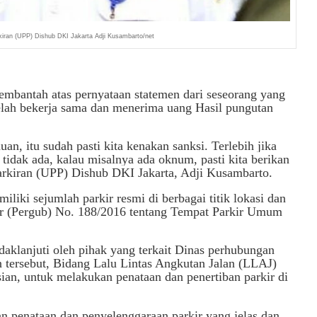
rkiran (UPP) Dishub DKI Jakarta Adji Kusambarto/net
mbantah atas pernyataan statemen dari seseorang yang
lah bekerja sama dan menerima uang Hasil pungutan
an, itu sudah pasti kita kenakan sanksi. Terlebih jika
u tidak ada, kalau misalnya ada oknum, pasti kita berikan
parkiran (UPP) Dishub DKI Jakarta, Adji Kusambarto
.
liki sejumlah parkir resmi di berbagai titik lokasi dan
r (Pergub) No. 188/2016 tentang Tempat Parkir Umum
daklanjuti oleh pihak yang terkait Dinas perhubungan
tersebut, Bidang Lalu Lintas Angkutan Jalan (LLAJ)
sian, untuk melakukan penataan dan penertiban parkir di
n penataan dan penyelenggaraan parkir yang jelas dan