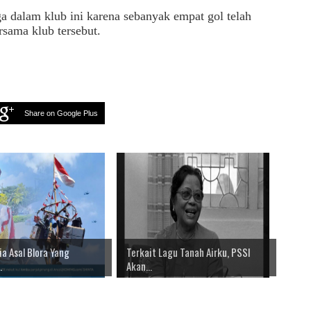
 dalam klub ini karena sebanyak empat gol telah
rsama klub tersebut.
Share on Google Plus
ia Asal Blora Yang
Terkait Lagu Tanah Airku, PSSI
.
Akan...