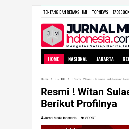
TENTANG DAN REDAKSI JMI
TOPNEWS
FACEBOO
HOME
NASIONAL
JAKARTA
RE
Home
/
SPORT
/
Resmi ! Witan Sulaeman Jadi Pemain Persij
Resmi ! Witan Sula
Berikut Profilnya
Jurnal Media Indonesia
SPORT