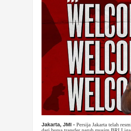
Jakarta, JMI -
Persija Jakarta telah re
dari bursa transfer paruh musim BRI Liga