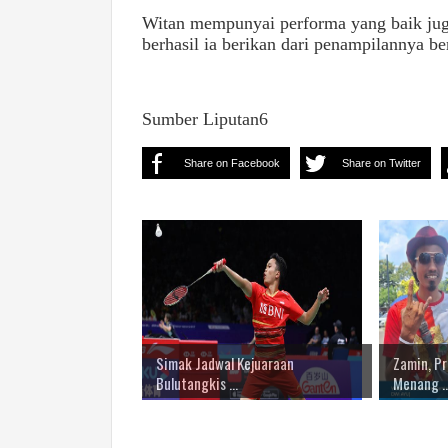
Witan mempunyai performa yang baik juga
berhasil ia berikan dari penampilannya be
Sumber Liputan6
Share on Facebook
Share on Twitter
Simak Jadwal Kejuaraan
Zamin, Pr
Bulutangkis ...
Menang ..