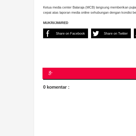
Ketua media center Balaraja (MCB) langsung memberikan pujia
cepat atas laporan media online sehubungan dengan kondisi ben
MUKRI/JMI/RED
Share on Facebook
Share on Twitter
0 komentar :