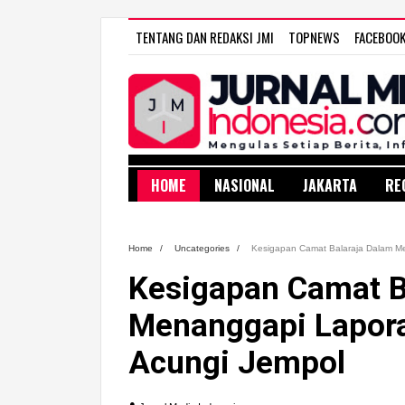
TENTANG DAN REDAKSI JMI
TOPNEWS
FACEBOO
HOME
NASIONAL
JAKARTA
RE
Home
/
Uncategories
/
Kesigapan Camat Balaraja Dalam Me
Kesigapan Camat B
Menanggapi Lapora
Acungi Jempol