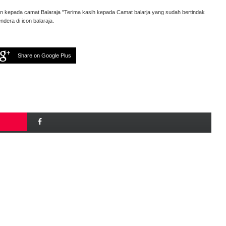
n kepada camat Balaraja "Terima kasih kepada Camat balarja yang sudah bertindak
dera di icon balaraja.
Share on Google Plus