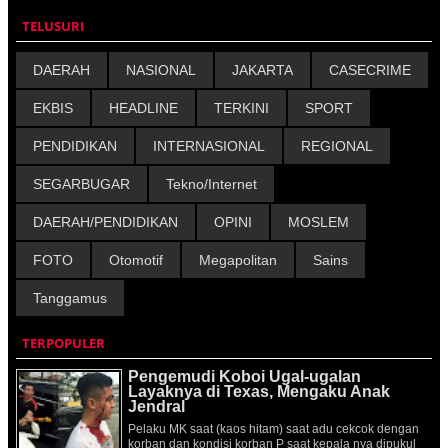
TELUSURI
DAERAH
NASIONAL
JAKARTA
CASECRIME
EKBIS
HEADLINE
TERKINI
SPORT
PENDIDIKAN
INTERNASIONAL
REGIONAL
SEGARBUGAR
Tekno/Internet
DAERAH/PENDIDIKAN
OPINI
MOSLEM
FOTO
Otomotif
Megapolitan
Sains
Tanggamus
TERPOPULER
Pengemudi Koboi Ugal-ugalan
Layaknya di Texas, Mengaku Anak
Jendral
Pelaku MK saat (kaos hitam) saat adu cekcok dengan
korban dan kondisi korban P saat kepala nya dipukul