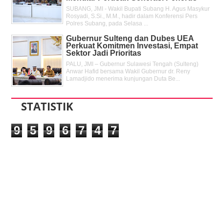
SUBANG, JMI - Wakil Bupati Subang H. Agus Masykur
Rosyadi, S.Si., M.M., hadir dalam Konferensi Pers
Polres Subang, pada Selasa ...
Gubernur Sulteng dan Dubes UEA
Perkuat Komitmen Investasi, Empat
Sektor Jadi Prioritas
PALU, JMI – Gubernur Sulawesi Tengah (Sulteng)
Anwar Hafid bersama Wakil Gubernur dr. Reny
Lamadjido menerima kunjungan Duta Be...
STATISTIK
9
5
9
6
7
4
7