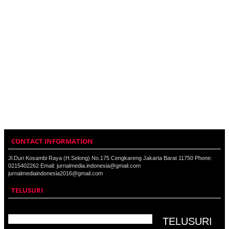
CONTACT INFORMATION
Jl.Duri Kosambi Raya (H.Selong) No.175 Cengkareng Jakarta Barat 11750 Phone:
0215402262 Email: jurnalmedia.indonesia@gmail.com
jurnalmediaindonesia2016@gmail.com
TELUSURI