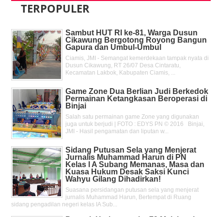
TERPOPULER
Sambut HUT RI ke-81, Warga Dusun
Cikawung Bergotong Royong Bangun
Gapura dan Umbul-Umbul
Ciamis, JMI - Semangat kemerdekaan tampak nyata di
Dusun Cikawung, RT 26/07 Desa Cintaratu,
Kecamatan Lakbok, Kabupaten Ciamis, ...
Game Zone Dua Berlian Judi Berkedok
Permainan Ketangkasan Beroperasi di
Binjai
Salah satu permainan game Zone yang digunakan
juga untuk berjudi | FOTO : EDYS PN © 2016 Binjai,
JMI - Hasil pengamatan dan liputan w...
Sidang Putusan Sela yang Menjerat
Jurnalis Muhammad Harun di PN
Kelas l A Subang Memanas, Masa dan
Kuasa Hukum Desak Saksi Kunci
Wahyu Gilang Dihadirkan!
Suasana persidangan putusan sela yang menjerat
jurnalis Muhammad Harun, Bertempat di Ruang
sidang pengadilan negeri kelas IA Sub...