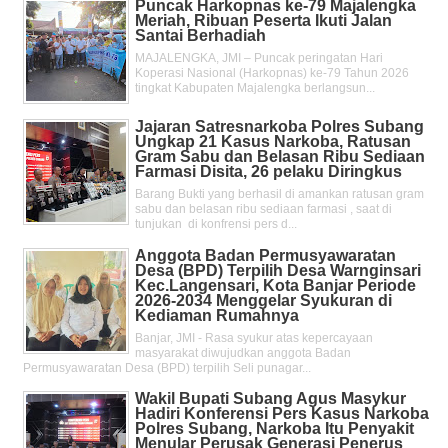
Puncak Harkopnas ke-79 Majalengka
Meriah, Ribuan Peserta Ikuti Jalan
Santai Berhadiah
MAJALENGKA, JMI – Puncak peringatan Hari
Koperasi Nasional (Harkopnas) ke-79 Tahun 2026
tingkat Kabupaten Majalengka berlangsun...
Jajaran Satresnarkoba Polres Subang
Ungkap 21 Kasus Narkoba, Ratusan
Gram Sabu dan Belasan Ribu Sediaan
Farmasi Disita, 26 pelaku Diringkus
Barang Bukti yang berhasil di amankan ratusan gram
sabu dan belasan ribu sediaan farmasi , saat di
tunjukan di konfrensi pers d...
Anggota Badan Permusyawaratan
Desa (BPD) Terpilih Desa Warnginsari
Kec.Langensari, Kota Banjar Periode
2026-2034 Menggelar Syukuran di
Kediaman Rumahnya
Banjar, JMI - Rasa syukur atas kepercayaan
masyarakat diwujudkan anggota Badan
Permusyawaratan Desa (BPD) terpilih Seli punagar...
Wakil Bupati Subang Agus Masykur
Hadiri Konferensi Pers Kasus Narkoba
Polres Subang, Narkoba Itu Penyakit
Menular Perusak Generasi Penerus