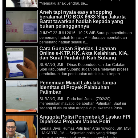
"Mengaku anak Jendral, se...
Aneh tapi nyata easy shopping
beralamat P.O BOX 6688 Slipi Jakarta
Barat tawarkan hadiah kepada yang
bukan pelanggannya
JUM'AT 22 JULI 2016 | 10:25 WIB Surat pemberitahuan
pemenang hadiah Binjai, JMI - Surat pemberitahuan
pemenang hadiah selaku k...
Cara Gunakan Sipedas, Layanan
Online e-KTP, KK, Akta Kelahiran, KIA,
dan Surat Pindah di Kab.Subang
SUBANG, JMI -- Dinas Kependudukan dan Catatan
Sipil Kabupaten Subang sudah bisa melayani proses
pendaftaran dan pembuatan administrasi kepen...
Penemuan Mayat Laki-laki Tanpa
Identitas di Proyek Palabuhan
Patimban
SUBANG, JMI -- Pada hari Jumat (7/02/20)
menemukan mayat di pelabuhan Patimban. Saat ini
sedang di visum atau autopsi di puskesmas Pusa...
Anggota Polisi Penembak 6 Laskar FPI
Diperiksa Propam Mabes Polri
Kepala Divisi Humas Polri Irjen Argo Yuwono. SIK. MSI
JAKARTA, JMI -- Sejumlah polisi yang diduga
melakukan penembakan enam anggota Laska...