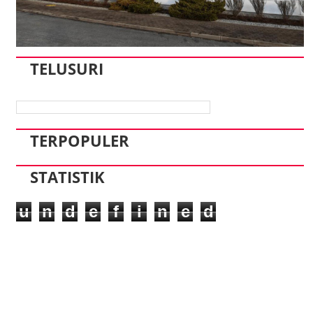
TELUSURI
TERPOPULER
STATISTIK
u
n
d
e
f
i
n
e
d