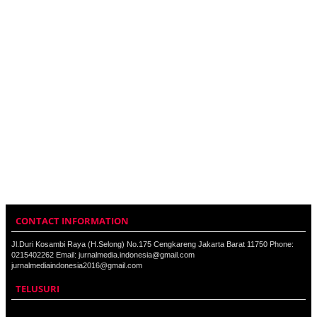
CONTACT INFORMATION
Jl.Duri Kosambi Raya (H.Selong) No.175 Cengkareng Jakarta Barat 11750 Phone:
0215402262 Email: jurnalmedia.indonesia@gmail.com
jurnalmediaindonesia2016@gmail.com
TELUSURI