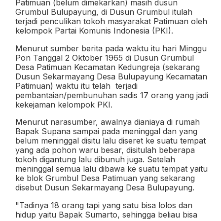
Patimuan (belum dimekarkan) masih dusun
Grumbul Bulupayung, di Dusun Grumbul itulah
terjadi penculikan tokoh masyarakat Patimuan oleh
kelompok Partai Komunis Indonesia (PKI).
Menurut sumber
berita
pada waktu itu hari Minggu
Pon Tanggal 2 Oktober 1965 di Dusun
Grumbul
Desa Patimuan Kecamatan
Kedungreja (sekarang
Dusun Sekarmayang Desa Bulupayung Kecamatan
Patimuan) waktu itu telah
terjadi
pembantaian/pembunuhan sadis 17 orang
yang
jadi
kekejaman kelompok PKI.
Menurut narasumber, awalnya
dianiaya di rumah
Bapak
Supana sampai
pada meninggal dan yang
belum meninggal disitu lalu diseret ke suatu tempat
yang ada pohon waru besar, disitulah beberapa
tokoh digantung lalu dibunuh juga. Setelah
meninggal semua lalu dibawa ke suatu tempat yaitu
ke blok Grumbul Desa Patimuan yang sekarang
disebut Dusun Sekarmayang Desa Bulupayung.
"Tadinya 18 orang tapi yang satu bisa lolos dan
hidup yaitu
Bapak Sumarto, sehingga beliau bisa