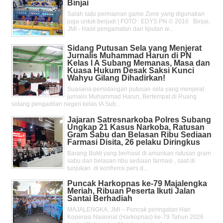
Binjai
Salah satu permainan game Zone yang digunakan
juga untuk berjudi | FOTO : EDYS PN © 2016 Binjai,
JMI - Hasil pengamatan dan liputan w...
Sidang Putusan Sela yang Menjerat
Jurnalis Muhammad Harun di PN
Kelas l A Subang Memanas, Masa dan
Kuasa Hukum Desak Saksi Kunci
Wahyu Gilang Dihadirkan!
Suasana persidangan putusan sela yang menjerat
jurnalis Muhammad Harun, Bertempat di Ruang
sidang pengadilan negeri kelas IA Sub...
Jajaran Satresnarkoba Polres Subang
Ungkap 21 Kasus Narkoba, Ratusan
Gram Sabu dan Belasan Ribu Sediaan
Farmasi Disita, 26 pelaku Diringkus
Barang Bukti yang berhasil di amankan ratusan gram
sabu dan belasan ribu sediaan farmasi , saat di
tunjukan di konfrensi pers d...
Puncak Harkopnas ke-79 Majalengka
Meriah, Ribuan Peserta Ikuti Jalan
Santai Berhadiah
MAJALENGKA, JMI – Puncak peringatan Hari
Koperasi Nasional (Harkopnas) ke-79 Tahun 2026