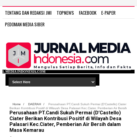
TENTANG DAN REDAKSI JMI
TOPNEWS
FACEBOOK
E-PAPER
PEDOMAN MEDIA SIBER
COM
Home
/
DAERAH
/
Perusahaan PT.Candi Sukuh Permai (D’Castello) Ciater
Berikan Kontribusi Positif di Wilayah Desa Palasari Kec.Ciater, Pemberian Air Bersih
Perusahaan PT.Candi Sukuh Permai (D’Castello)
dalam Masa Kemarau
Ciater Berikan Kontribusi Positif di Wilayah Desa
Palasari Kec.Ciater, Pemberian Air Bersih dalam
Masa Kemarau