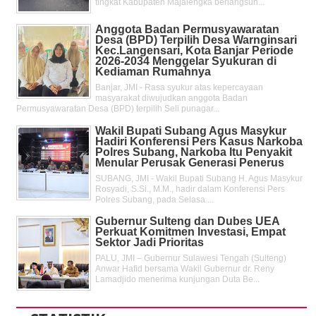
tingkat Kabupaten Majalengka berlangsun...
Anggota Badan Permusyawaratan
Desa (BPD) Terpilih Desa Warnginsari
Kec.Langensari, Kota Banjar Periode
2026-2034 Menggelar Syukuran di
Kediaman Rumahnya
Banjar, JMI - Rasa syukur atas kepercayaan
masyarakat diwujudkan anggota Badan
Permusyawaratan Desa (BPD) terpilih Seli punagar...
Wakil Bupati Subang Agus Masykur
Hadiri Konferensi Pers Kasus Narkoba
Polres Subang, Narkoba Itu Penyakit
Menular Perusak Generasi Penerus
SUBANG, JMI - Wakil Bupati Subang H. Agus Masykur
Rosyadi, S.Si., M.M., hadir dalam Konferensi Pers
Polres Subang, pada Selasa ...
Gubernur Sulteng dan Dubes UEA
Perkuat Komitmen Investasi, Empat
Sektor Jadi Prioritas
PALU, JMI – Gubernur Sulawesi Tengah (Sulteng)
Anwar Hafid bersama Wakil Gubernur dr. Reny
Lamadjido menerima kunjungan Duta Be...