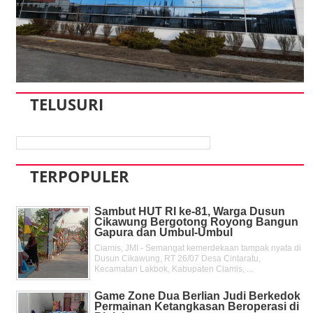
TELUSURI
TERPOPULER
Sambut HUT RI ke-81, Warga Dusun
Cikawung Bergotong Royong Bangun
Gapura dan Umbul-Umbul
Ciamis, JMI - Semangat kemerdekaan tampak nyata di
Dusun Cikawung, RT 26/07 Desa Cintaratu,
Kecamatan Lakbok, Kabupaten Ciamis, ...
Game Zone Dua Berlian Judi Berkedok
Permainan Ketangkasan Beroperasi di