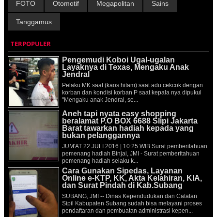
FOTO
Otomotif
Megapolitan
Sains
Tanggamus
TERPOPULER
Pengemudi Koboi Ugal-ugalan
Layaknya di Texas, Mengaku Anak
Jendral
Pelaku MK saat (kaos hitam) saat adu cekcok dengan
korban dan kondisi korban P saat kepala nya dipukul
"Mengaku anak Jendral, se...
Aneh tapi nyata easy shopping
beralamat P.O BOX 6688 Slipi Jakarta
Barat tawarkan hadiah kepada yang
bukan pelanggannya
JUM'AT 22 JULI 2016 | 10:25 WIB Surat pemberitahuan
pemenang hadiah Binjai, JMI - Surat pemberitahuan
pemenang hadiah selaku k...
Cara Gunakan Sipedas, Layanan
Online e-KTP, KK, Akta Kelahiran, KIA,
dan Surat Pindah di Kab.Subang
SUBANG, JMI -- Dinas Kependudukan dan Catatan
Sipil Kabupaten Subang sudah bisa melayani proses
pendaftaran dan pembuatan administrasi kepen...